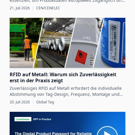
essenziell, um Produktdaten europaweit zugänglich und
nutzbar zu machen und dadurch neue Chancen für
21. Juli 2026
|
CEN/CENELEC
nachhaltige Unternehmensstrategien zu schaffen.
RFID auf Metall: Warum sich Zuverlässigkeit
erst in der Praxis zeigt
Zuverlässiges RFID auf Metall erfordert die individuelle
Abstimmung von Tag-Design, Frequenz, Montage und
Betriebsbedingungen sowie eine gründliche Validierung
20. Juli 2026
|
Global Tag
im praktischen Einsatz.