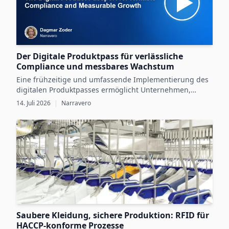
Der Digitale Produktpass für verlässliche
Compliance und messbares Wachstum
Eine frühzeitige und umfassende Implementierung des
digitalen Produktpasses ermöglicht Unternehmen,
gesetzliche Vorgaben zu erfüllen und gleichzeitig durch
14. Juli 2026
|
Narravero
digitale Produktdaten messbares Wachstum zu erzielen.
Saubere Kleidung, sichere Produktion: RFID für
HACCP-konforme Prozesse