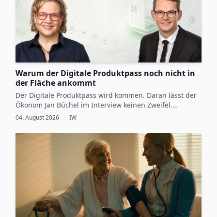
Warum der Digitale Produktpass noch nicht in
der Fläche ankommt
Der Digitale Produktpass wird kommen. Daran lässt der
Ökonom Jan Büchel im Interview keinen Zweifel.
Dennoch besteht zwischen den regulatorischen
04. August 2026
|
IW
Vorgaben, die ab 2027 schrittweise für einzelne
Produktgruppen verbindlich werden, und der
betrieblichen Vorbereitung darauf weiterhin eine Lücke.