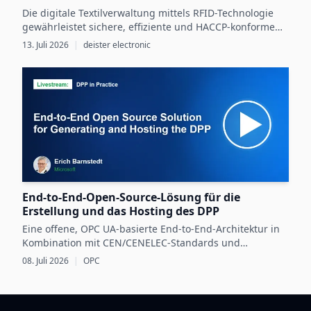
Die digitale Textilverwaltung mittels RFID-Technologie
gewährleistet sichere, effiziente und HACCP-konforme
Arbeitskleidungsprozesse in der
13. Juli 2026
|
deister electronic
Lebensmittelproduktion.
End-to-End-Open-Source-Lösung für die
Erstellung und das Hosting des DPP
Eine offene, OPC UA-basierte End-to-End-Architektur in
Kombination mit CEN/CENELEC-Standards und
dataspace-Technologie bildet die Grundlage für eine
08. Juli 2026
|
OPC
interoperable und skalierbare Umsetzung des EU-
Digitalen Produktpasses.