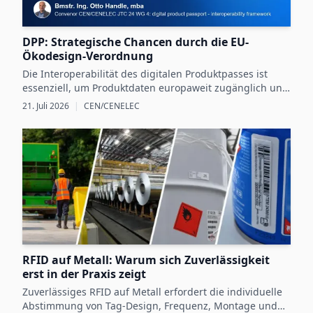
DPP: Strategische Chancen durch die EU-
Ökodesign-Verordnung
Die Interoperabilität des digitalen Produktpasses ist
essenziell, um Produktdaten europaweit zugänglich und
nutzbar zu machen und dadurch neue Chancen für
21. Juli 2026
|
CEN/CENELEC
nachhaltige Unternehmensstrategien zu schaffen.
RFID auf Metall: Warum sich Zuverlässigkeit
erst in der Praxis zeigt
Zuverlässiges RFID auf Metall erfordert die individuelle
Abstimmung von Tag-Design, Frequenz, Montage und