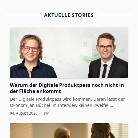
AKTUELLE STORIES
Warum der Digitale Produktpass noch nicht in
der Fläche ankommt
Der Digitale Produktpass wird kommen. Daran lässt der
Ökonom Jan Büchel im Interview keinen Zweifel.
Dennoch besteht zwischen den regulatorischen
04. August 2026
|
IW
Vorgaben, die ab 2027 schrittweise für einzelne
Produktgruppen verbindlich werden, und der
betrieblichen Vorbereitung darauf weiterhin eine Lücke.