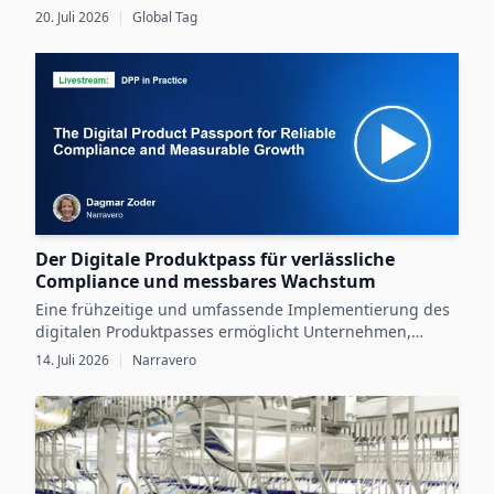
Betriebsbedingungen sowie eine gründliche Validierung
20. Juli 2026
|
Global Tag
im praktischen Einsatz.
Der Digitale Produktpass für verlässliche
Compliance und messbares Wachstum
Eine frühzeitige und umfassende Implementierung des
digitalen Produktpasses ermöglicht Unternehmen,
gesetzliche Vorgaben zu erfüllen und gleichzeitig durch
14. Juli 2026
|
Narravero
digitale Produktdaten messbares Wachstum zu erzielen.