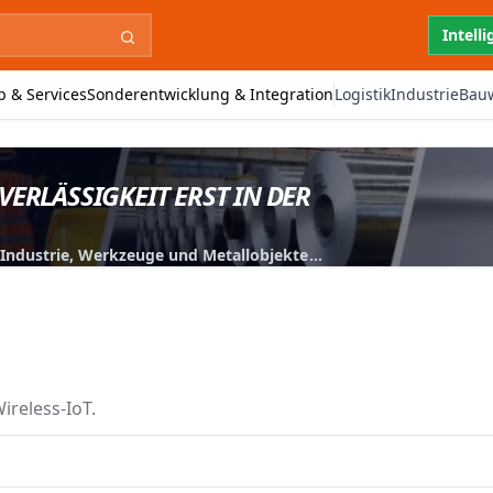
Intell
b & Services
Sonderentwicklung & Integration
Logistik
Industrie
Bau
VERLÄSSIGKEIT ERST IN DER
r Industrie, Werkzeuge und Metallobjekte
iert.
ireless-IoT.