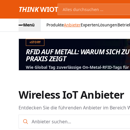
THINK
WIOT
Menü
Produkte
Anbieter
Experten
Lösungen
Betrie
STORY
RFID AUF METALL: WARUM SICH ZU
PRAXIS ZEIGT
Wie Global Tag zuverlässige On-Metal-RFID-Tags fü
entwickelt, testet und für reale Anwendungen optim
Wireless IoT Anbieter
Entdecken Sie die führenden Anbieter im Bereich W