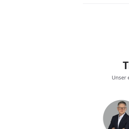
T
Unser e