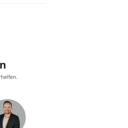
en
rhelfen.