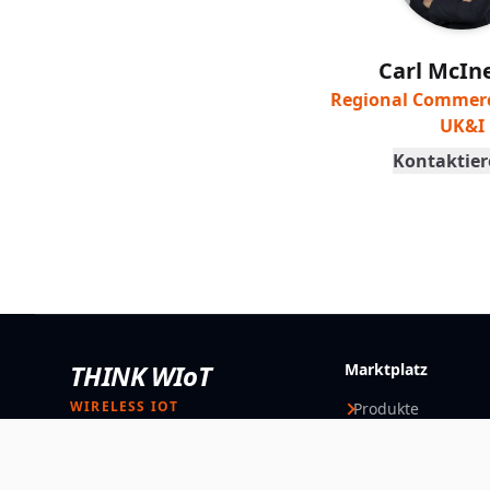
Carl McIn
Regional Commerci
UK&I
Kontaktier
THINK WIoT
Marktplatz
WIRELESS IOT
Produkte
Lösungen
Orientierung, Lösungen und
direkte Kontakte für Wireless-
Anbieter