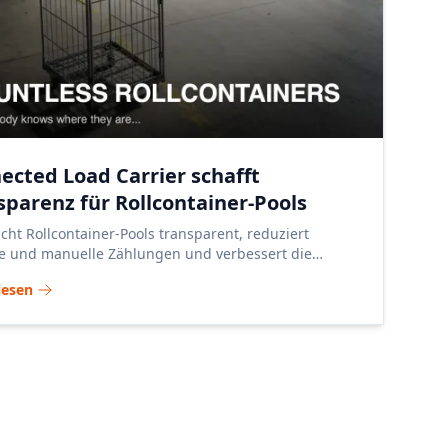
ected Load Carrier schafft
sparenz für Rollcontainer-Pools
ht Rollcontainer-Pools transparent, reduziert
te und manuelle Zählungen und verbessert die
ung von Handel und Logistik.
lesen