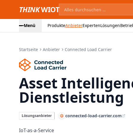
THINK
WIOT
Menü
Produkte
Anbieter
Experten
Lösungen
Betrie
Startseite
Anbieter
Connected Load Carrier
Connected Load 
Asset Intelligen
Dienstleistung
connected-load-carrier.com
Lösungsanbieter
IoT-as-a-Service