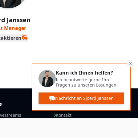
rd Janssen
es Manager
aktieren
Kann ich Ihnen helfen?
Ich beantworte gerne Ihre
Fragen zu unseren Lösungen.
Nachricht an Sjoerd Janssen
s
Allgemein
ivestreams
Kontakt
nungen
Über uns
Preise