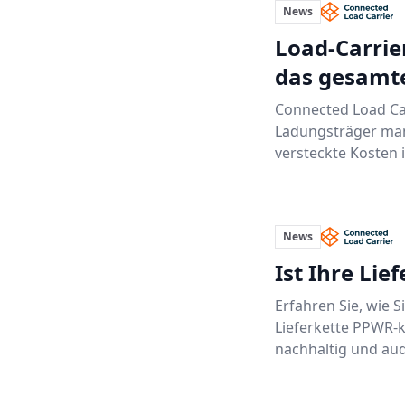
Engpässe und optimieren Sie die Verteilung.
News
Digital Twin:
Erreichen Sie vollständige Rückverfol
Load-Carrier
Profilen, die auf Compliance und Nachhaltigkeit au
das gesamt
Connected Load Car
Ladungsträger manu
versteckte Kosten i
News
Ist Ihre Lie
Erfahren Sie, wie S
Lieferkette PPWR-k
nachhaltig und aud