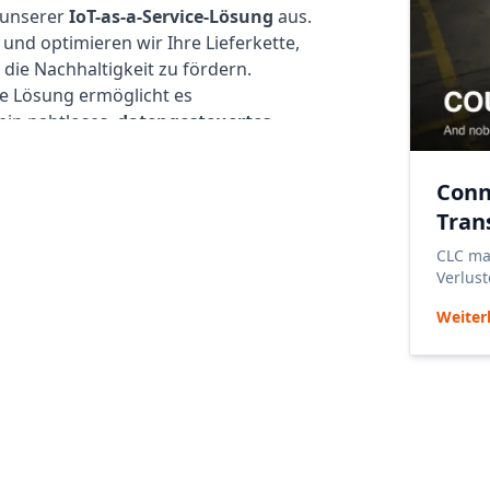
t unserer
IoT-as-a-Service-Lösung
aus.
 und optimieren wir Ihre
Lieferkette
,
 die Nachhaltigkeit zu fördern.
ere Lösung ermöglicht es
ein nahtloses,
datengesteuertes
islaufwirtschaft beschleunigt.
icke und umsetzbare Analysen und
Conn
eistung, Transparenz und
Tran
verbessern. Wir möchten
ren, die Auslastung ihrer Anlagen zu
CLC mac
Verlus
elle Vorteile zu erzielen.
Steuer
sen zu Auswirkungen.
Weiter
ad Carrier
bietet Ihnen die Tools, um
. Wir kombinieren Hardware, Software
 dass Vorabinvestitionen erforderlich
erlich
den Standort Ihrer Assets in
zeit, verhindern Sie Verluste und