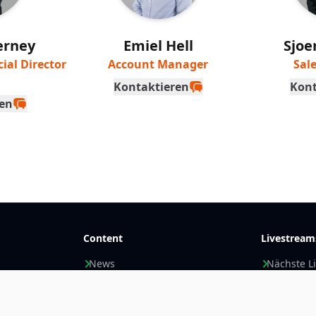
erney
Emiel Hell
Sjoe
al Director
Account Manager
Sal
Kontaktieren
Kont
en
Content
Livestream
News
Nächste L
Stories
Aufzeich
Ressourcen