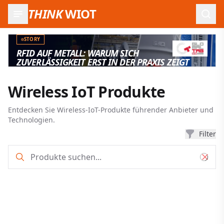
THINK
WIOT
Such
STORY
RFID AUF METALL: WARUM SICH
ZUVERLÄSSIGKEIT ERST IN DER PRAXIS ZEIGT
Wireless IoT Produkte
Entdecken Sie Wireless-IoT-Produkte führender Anbieter und
Technologien.
Filter
Produkt-Such- und Filterergebnisse