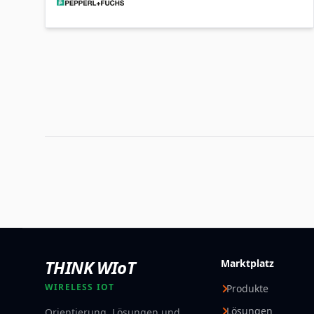
unterschiedliche Stärken und
Herausforderungen je nach Anwendungsfall
und Netztyp.
THINK WIoT
Marktplatz
WIRELESS IOT
Produkte
Lösungen
Orientierung, Lösungen und