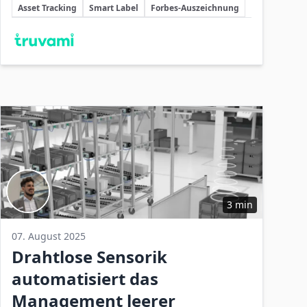
Schlüsselthemen
energieeffizientes, wiederverwendbares
Asset Tracking
Smart Label
Forbes-Auszeichnung
Smart Label skalierbares indoor‑outdoor
Beteiligte Unternehmen
Asset Tracking ermöglicht.
3 min
07. August 2025
Drahtlose Sensorik
automatisiert das
Management leerer