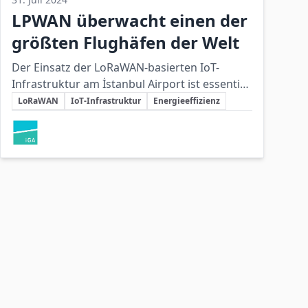
LPWAN überwacht einen der
größten Flughäfen der Welt
Der Einsatz der LoRaWAN-basierten IoT-
Infrastruktur am İstanbul Airport ist essentiell
Schlüsselthemen
für eine effiziente Echtzeitüberwachung,
LoRaWAN
IoT-Infrastruktur
Energieeffizienz
nachhaltige Energieverwaltung und
Beteiligte Unternehmen
zukunftsorientierte Betriebsoptimierung.