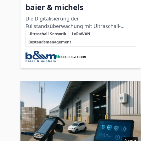
baier & michels
Die Digitalisierung der
Füllstandsüberwachung mit Ultraschall-
Schlüsselthemen
Sensorik und LoRaWAN schafft Transparenz
Ultraschall-Sensorik
LoRaWAN
und ermöglicht planbare, skalierbare
Bestandsmanagement
Beschaffungsprozesse für Schmierstoffe.
Beteiligte Unternehmen
8 min