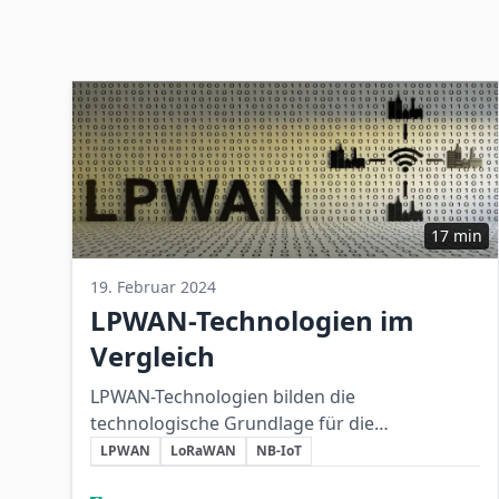
17 min
19. Februar 2024
LPWAN-Technologien im
Vergleich
LPWAN-Technologien bilden die
technologische Grundlage für die
Schlüsselthemen
energieeffiziente, großflächige Vernetzung im
LPWAN
LoRaWAN
NB-IoT
Internet der Dinge und zeigen
Beteiligte Unternehmen