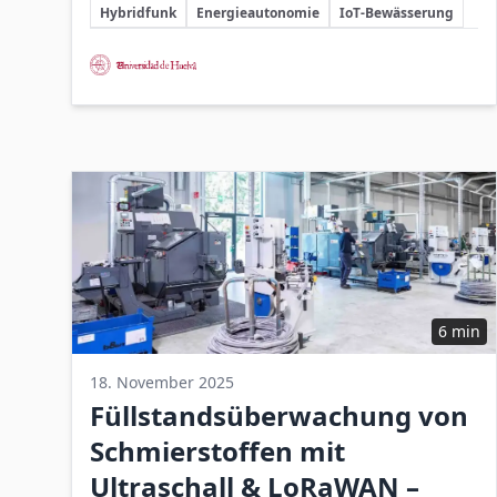
Schlüsselthemen
eine skalierbare, kosteneffiziente und
Hybridfunk
Energieautonomie
IoT-Bewässerung
zuverlässige IoT-Infrastruktur für präzise
Beteiligte Unternehmen
landwirtschaftliche Bewässerungssysteme.
6 min
18. November 2025
Füllstandsüberwachung von
Schmierstoffen mit
Ultraschall & LoRaWAN –