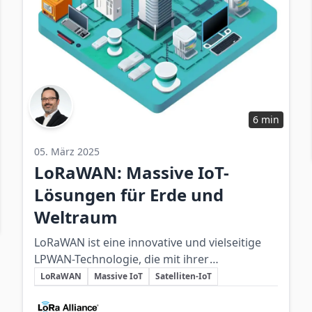
6 min
05. März 2025
LoRaWAN: Massive IoT-
Lösungen für Erde und
Weltraum
LoRaWAN ist eine innovative und vielseitige
LPWAN-Technologie, die mit ihrer
Schlüsselthemen
kosteneffizienten, energiearmen und
LoRaWAN
Massive IoT
Satelliten-IoT
skalierbaren Konnektivität die Zukunft des
Beteiligte Unternehmen
massiven IoT auf terrestrischer und