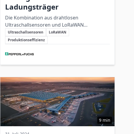
Ladungsträger
Die Kombination aus drahtlosen
Ultraschallsensoren und LoRaWAN
Schlüsselthemen
automatisiert das Leerbehälter-Management
Ultraschallsensoren
LoRaWAN
und verbessert dadurch
Produktionseffizienz
Produktionssicherheit, Effizienz und
Beteiligte Unternehmen
Nachrüstbarkeit.
9 min
31. Juli 2024