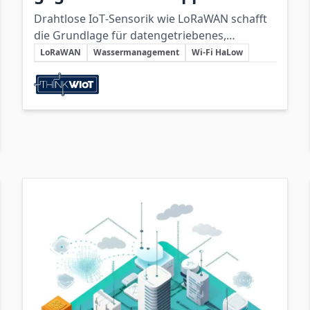
Drahtlose IoT‑Sensorik wie LoRaWAN schafft
die Grundlage für datengetriebenes,
Schlüsselthemen
wassparendes Bewässerungsmanagement
LoRaWAN
Wassermanagement
Wi‑Fi HaLow
und kann durch Technologien wie Wi‑Fi
Beteiligte Unternehmen
HaLow in Richtung automatisierter Steuerung
weiterentwickelt werden.