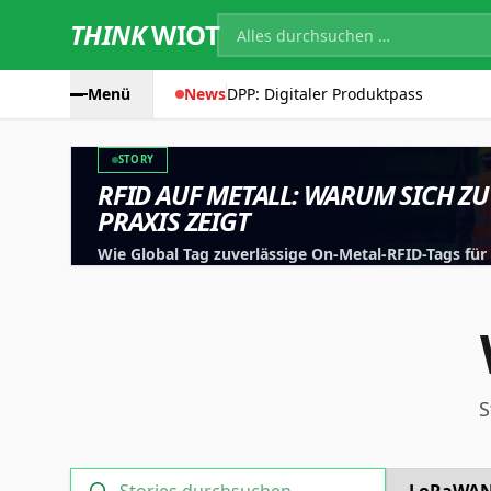
THINK
WIOT
Menü
News
DPP: Digitaler Produktpass
STORY
RFID AUF METALL: WARUM SICH ZU
PRAXIS ZEIGT
Wie Global Tag zuverlässige On-Metal-RFID-Tags fü
entwickelt, testet und für reale Anwendungen optim
S
Technology
Suche