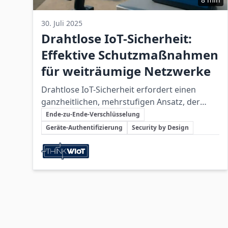
30. Juli 2025
Drahtlose IoT-Sicherheit:
Effektive Schutzmaßnahmen
für weiträumige Netzwerke
Drahtlose IoT-Sicherheit erfordert einen
ganzheitlichen, mehrstufigen Ansatz, der
Schlüsselthemen
spezifische technische Maßnahmen mit
Ende-zu-Ende-Verschlüsselung
organisatorischer Kontrolle verbindet, um die
Geräte-Authentifizierung
Security by Design
Risiken großer Funkreichweiten wirksam zu
Beteiligte Unternehmen
begrenzen.