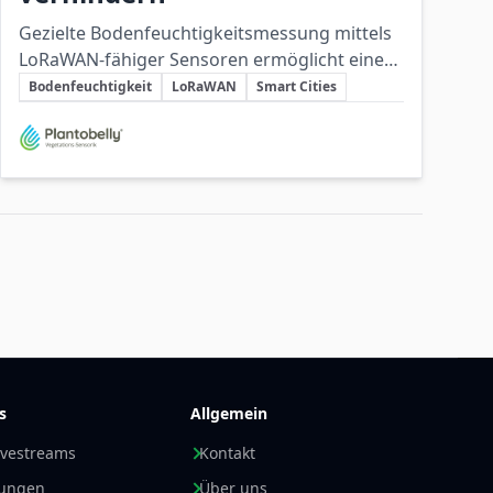
Gezielte Bodenfeuchtigkeitsmessung mittels
LoRaWAN-fähiger Sensoren ermöglicht eine
Schlüsselthemen
optimierte Bewässerung, die Baumsterben
Bodenfeuchtigkeit
LoRaWAN
Smart Cities
durch Trockenstress effektiv verhindert.
Beteiligte Unternehmen
s
Allgemein
ivestreams
Kontakt
nungen
Über uns