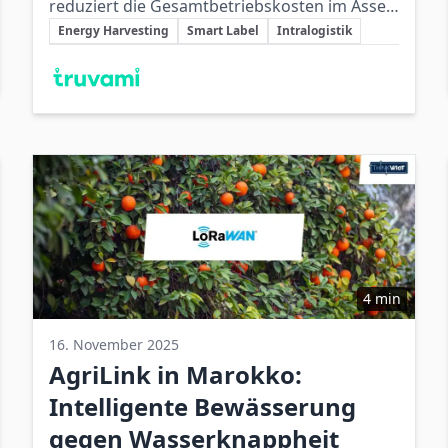
reduziert die Gesamtbetriebskosten im Asset-
Schlüsselthemen
Tracking durch nachhaltige Energy-
Energy Harvesting
Smart Label
Intralogistik
Harvesting-Technologie und eine flexible,
Beteiligte Unternehmen
wartungsfreie Anwendung in der
Intralogistik.
4 min
16. November 2025
AgriLink in Marokko:
Intelligente Bewässerung
gegen Wasserknappheit