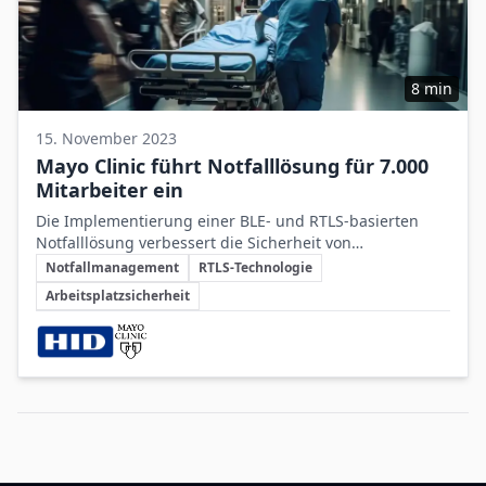
8 min
15. November 2023
Mayo Clinic führt Notfalllösung für 7.000
Mitarbeiter ein
Die Implementierung einer BLE- und RTLS-basierten
Notfalllösung verbessert die Sicherheit von
Schlüsselthemen
Klinikmitarbeitern und ermöglicht eine schnelle
Notfallmanagement
RTLS-Technologie
Reaktion bei Gewaltvorfällen am Arbeitsplatz.
Arbeitsplatzsicherheit
Beteiligte Unternehmen