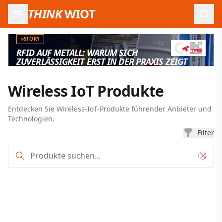
THINK
WIOT
Such
STORY
RFID AUF METALL: WARUM SICH
ZUVERLÄSSIGKEIT ERST IN DER PRAXIS ZEIGT
Wireless IoT Produkte
Entdecken Sie Wireless-IoT-Produkte führender Anbieter und
Technologien.
Filter
Produkt-Such- und Filterergebnisse