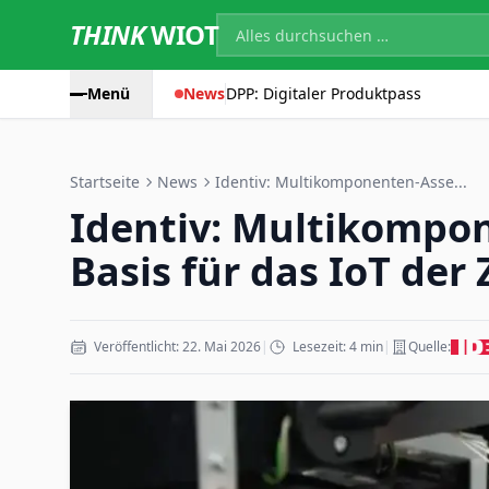
THINK
WIOT
Menü
News
DPP: Digitaler Produktpass
Startseite
News
Identiv: Multikomponenten-Asse...
Identiv: Multikompo
Basis für das IoT der
Veröffentlicht: 22. Mai 2026
|
Lesezeit: 4 min
|
Quelle: