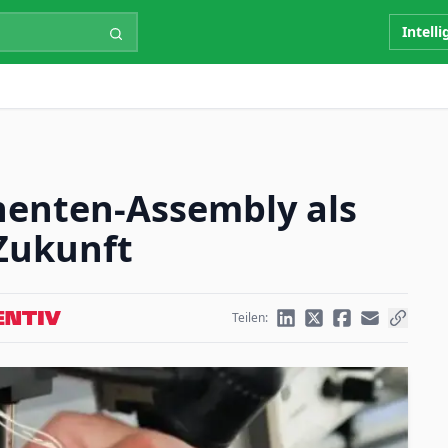
Intell
nenten-Assembly als
 Zukunft
Teilen: