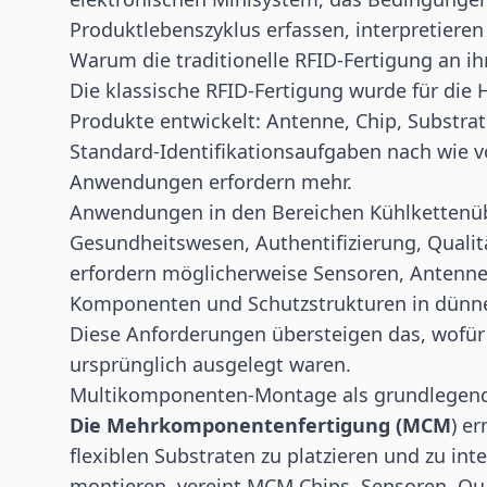
Produktlebenszyklus erfassen, interpretiere
Warum die traditionelle RFID-Fertigung an ih
Die klassische RFID-Fertigung wurde für die
Produkte entwickelt: Antenne, Chip, Substrat
Standard-Identifikationsaufgaben nach wie vor
Anwendungen erfordern mehr.
Anwendungen in den Bereichen Kühlketten
Gesundheitswesen
, Authentifizierung, Qual
erfordern möglicherweise Sensoren, Antennen,
Komponenten und Schutzstrukturen in dünne
Diese Anforderungen übersteigen das, wofür t
ursprünglich ausgelegt waren.
Multikomponenten-Montage als grundlegen
Die Mehrkomponentenfertigung (MCM
) e
flexiblen Substraten zu platzieren und zu int
montieren, vereint MCM Chips,
Sensoren
, Qu