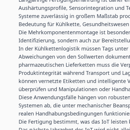
Aushärtungsprofile, Sensorintegration und 
Systeme zuverlässig in großem Maßstab pro
Bedeutung für Kühlkette, Gesundheitswesen 
Die Mehrkomponentenmontage ist besonders r
Identifizierung, sondern auch zur Bereitstell
In der Kühlkettenlogistik müssen Tags unte
Abweichungen von den Sollwerten dokument
pharmazeutischen Lieferketten muss die Ve
Produktintegrität während Transport und La
können vernetzte Etiketten und intelligente 
überprüfen und Manipulationen oder Handha
Diese Anwendungsfälle hängen von robusten,
Systemen ab, die unter mechanischer Bean
realen Handhabungsbedingungen funktionie
Die Fertigung bestimmt, was das IoT leisten
Das nächste Jahrzehnt des IoT wird nicht all