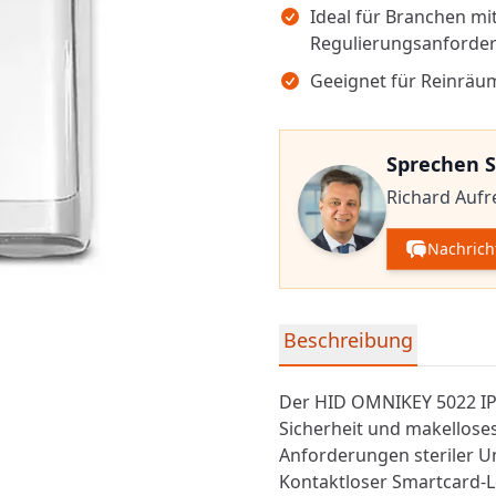
Ideal für Branchen mi
Regulierungsanforde
Geeignet für Reinräum
Sprechen S
Richard Aufre
Nachrich
Detaillierte Produktinfor
Beschreibung
Der HID OMNIKEY 5022 IP
Sicherheit und makellose
Anforderungen steriler 
Kontaktloser Smartcard-