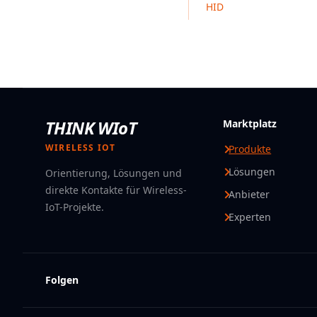
HID
THINK WIoT
Marktplatz
WIRELESS IOT
Produkte
Lösungen
Orientierung, Lösungen und
direkte Kontakte für Wireless-
Anbieter
IoT-Projekte.
Experten
Folgen