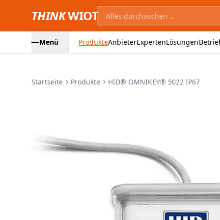
THINK
WIOT
Menü
Produkte
Anbieter
Experten
Lösungen
Betrie
Startseite
Produkte
HID® OMNIKEY® 5022 IP67
Produktbilder