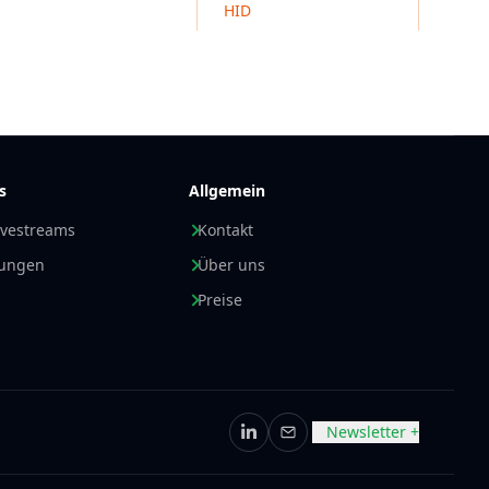
HID
s
Allgemein
ivestreams
Kontakt
nungen
Über uns
Preise
Newsletter +
LinkedIn
E-Mail