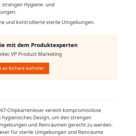
t strengen Hygiene- und
rungen.
e und kontrollierte sterile Umgebungen.
ie mit dem Produktexperten
iter,
VP Product Marketing
t an Richard Aufreiter
mationen
67-Chipkartenleser vereint kompromisslose
s hygienisches Design, um den strengen
Umgebungen und Reinräumen gerecht zu werden.
Leser für sterile Umgebungen und Reinräume