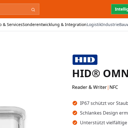
Intell
b & Services
Sonderentwicklung & Integration
Logistik
Industrie
Bau
HID® OMNI
Reader & Writer
|
NFC
Wichtigste Erkenntnisse
IP67 schützt vor Stau
Schlankes Design ermö
Unterstützt vielfälti