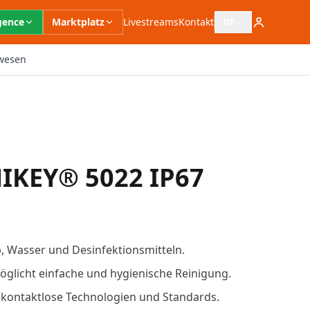
igence
Marktplatz
Livestreams
Kontakt
DE
Sprachauswahl öffn
wesen
KEY® 5022 IP67
b, Wasser und Desinfektionsmitteln.
glicht einfache und hygienische Reinigung.
ge kontaktlose Technologien und Standards.