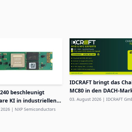
IDCRAFT bringt das Ch
MC80 in den DACH-Mar
240 beschleunigt
03. August 2026
|
IDCRAFT Gm
are KI in industriellen
ystemen
 2026
|
NXP Semiconductors