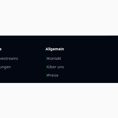
s
Allgemein
ivestreams
Kontakt
nungen
Über uns
Preise
Newsletter +
LinkedIn
E-Mail