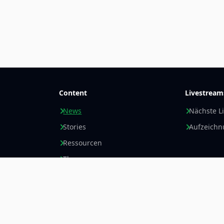
Content
Livestream
News
Nächste L
Stories
Aufzeich
Ressourcen
Themen