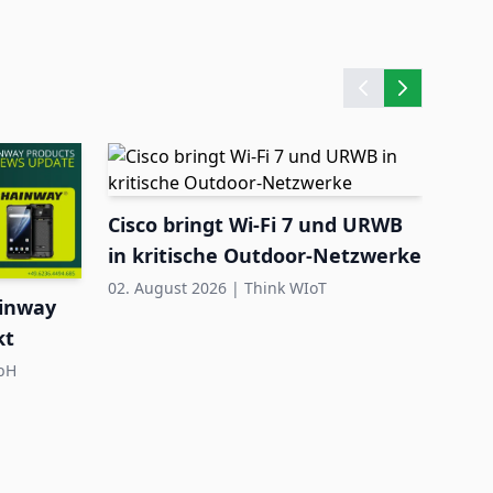
Cisco bringt Wi-Fi 7 und URWB
Quec
in kritische Outdoor-Netzwerke
HaL
zerti
02. August 2026
|
Think WIoT
31. Ju
ainway
kt
bH