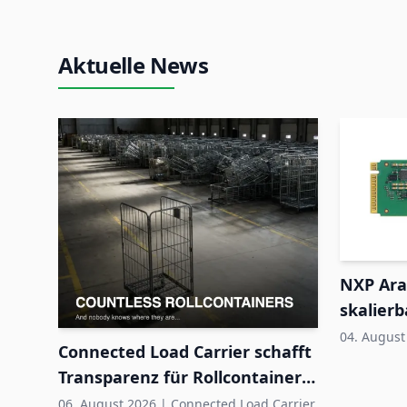
Aktuelle News
NXP Ara
skalierb
Edge-S
04. August
Connected Load Carrier schafft
Transparenz für Rollcontainer-
Pools
06. August 2026
|
Connected Load Carrier