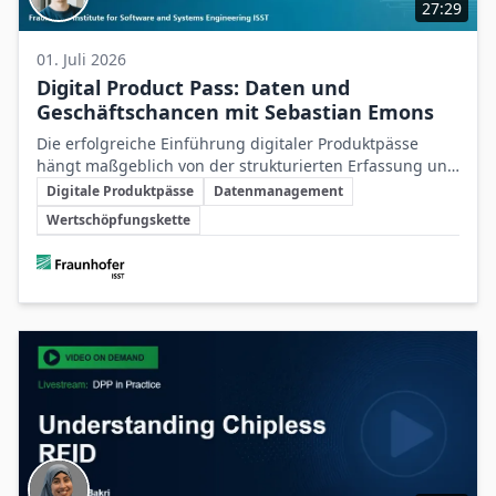
27:29
01. Juli 2026
Digital Product Pass: Daten und
Geschäftschancen mit Sebastian Emons
Die erfolgreiche Einführung digitaler Produktpässe
hängt maßgeblich von der strukturierten Erfassung und
Schlüsselthemen
dem effektiven Management verlässlicher Produktdaten
Digitale Produktpässe
Datenmanagement
entlang der gesamten Wertschöpfungskette ab.
Wertschöpfungskette
Beteiligte Unternehmen