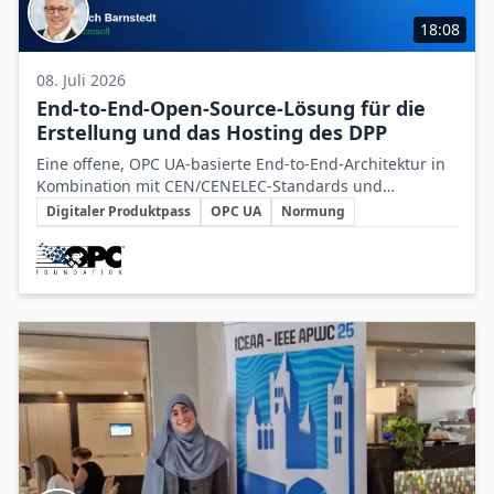
18:08
08. Juli 2026
End-to-End-Open-Source-Lösung für die
Erstellung und das Hosting des DPP
Eine offene, OPC UA-basierte End-to-End-Architektur in
Kombination mit CEN/CENELEC-Standards und
Schlüsselthemen
dataspace-Technologie bildet die Grundlage für eine
Digitaler Produktpass
OPC UA
Normung
interoperable und skalierbare Umsetzung des EU-
Beteiligte Unternehmen
Digitalen Produktpasses.