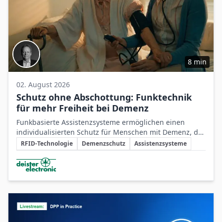
8 min
02. August 2026
Schutz ohne Abschottung: Funktechnik
für mehr Freiheit bei Demenz
Funkbasierte Assistenzsysteme ermöglichen einen
individualisierten Schutz für Menschen mit Demenz, der
Schlüsselthemen
Sicherheit mit größtmöglicher Selbstbestimmung
RFID-Technologie
Demenzschutz
Assistenzsysteme
verbindet.
Beteiligte Unternehmen