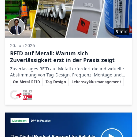
9 min
20. Juli 2026
RFID auf Metall: Warum sich
Zuverlässigkeit erst in der Praxis zeigt
Zuverlässiges RFID auf Metall erfordert die individuelle
Abstimmung von Tag-Design, Frequenz, Montage und
Schlüsselthemen
Betriebsbedingungen sowie eine gründliche
On-Metal-RFID
Tag-Design
Lebenszyklusmanagement
Validierung im praktischen Einsatz.
Beteiligte Unternehmen