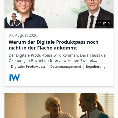
11 min
04. August 2026
Warum der Digitale Produktpass noch
nicht in der Fläche ankommt
Der Digitale Produktpass wird kommen. Daran lässt der
Ökonom Jan Büchel im Interview keinen Zweifel.
Schlüsselthemen
Dennoch besteht zwischen den regulatorischen
Digitaler Produktpass
Datenmanagement
Regulierung
Vorgaben, die ab 2027 schrittweise für einzelne
Beteiligte Unternehmen
Produktgruppen verbindlich werden, und der
betrieblichen Vorbereitung darauf weiterhin eine Lücke.