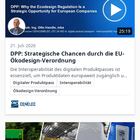
25:19
21. Juli 2026
DPP: Strategische Chancen durch die EU-
Ökodesign-Verordnung
Die Interoperabilität des digitalen Produktpasses ist
essenziell, um Produktdaten europaweit zugänglich und
Schlüsselthemen
nutzbar zu machen und dadurch neue Chancen für
Digitaler Produktpass
Interoperabilität
nachhaltige Unternehmensstrategien zu schaffen.
Ökodesign-Verordnung
Beteiligte Unternehmen