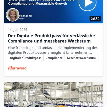
26:32
14. Juli 2026
Der Digitale Produktpass für verlässliche
Compliance und messbares Wachstum
Eine frühzeitige und umfassende Implementierung des
digitalen Produktpasses ermöglicht Unternehmen,
Schlüsselthemen
gesetzliche Vorgaben zu erfüllen und gleichzeitig durch
Digitaler Produktpass
Compliance
Geschäftswachstum
digitale Produktdaten messbares Wachstum zu erzielen.
Beteiligte Unternehmen