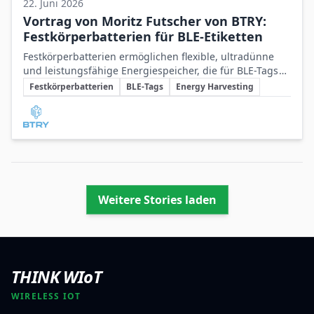
22. Juni 2026
Vortrag von Moritz Futscher von BTRY:
Festkörperbatterien für BLE-Etiketten
Festkörperbatterien ermöglichen flexible, ultradünne
und leistungsfähige Energiespeicher, die für BLE-Tags
Schlüsselthemen
und kompakte IoT-Anwendungen mit hohen
Festkörperbatterien
BLE-Tags
Energy Harvesting
Anforderungen an Leistungsdichte und Sicherheit ideal
Beteiligte Unternehmen
sind.
Weitere Stories laden
THINK WIoT
WIRELESS IOT