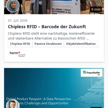
9 min
01. Juli 2026
Chipless RFID – Barcode der Zukunft
Chipless RFID stellt eine nachhaltige, kosteneffiziente
und skalierbare Alternative zu klassischen RFID-
Schlüsselthemen
Systemen dar, indem es die Information in passiven
Chipless RFID
Passive Strukturen
Objektidentifikation
Strukturen speichert und damit die Abhängigkeit von
Beteiligte Unternehmen
Siliziumchips eliminiert.