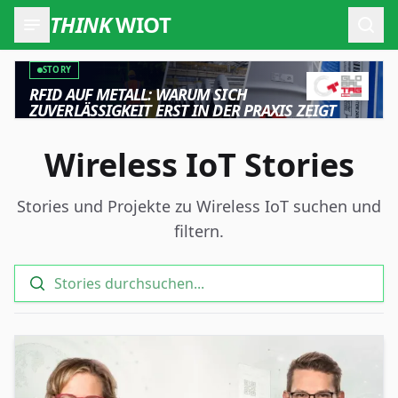
THINK
WIOT
Such
STORY
RFID AUF METALL: WARUM SICH
ZUVERLÄSSIGKEIT ERST IN DER PRAXIS ZEIGT
Wireless IoT Stories
Stories und Projekte zu Wireless IoT suchen und
filtern.
Suche