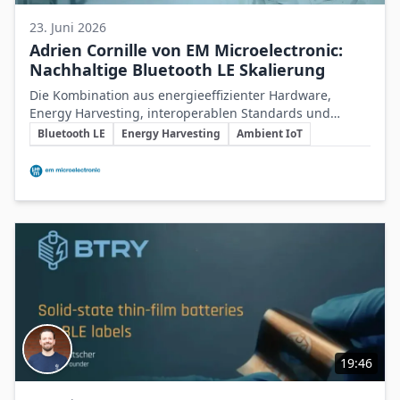
23. Juni 2026
Adrien Cornille von EM Microelectronic:
Nachhaltige Bluetooth LE Skalierung
Die Kombination aus energieeffizienter Hardware,
Energy Harvesting, interoperablen Standards und
Schlüsselthemen
systemübergreifender Zusammenarbeit ist
Bluetooth LE
Energy Harvesting
Ambient IoT
entscheidend für die nachhaltige und batterielose
Beteiligte Unternehmen
Skalierung von Bluetooth LE im IoT.
19:46