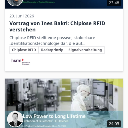
23:48
29. Juni 2026
Vortrag von Ines Bakri: Chiplose RFID
verstehen
Chiplose RFID stellt eine passive, skalierbare
Identifikationstechnologie dar, die auf
Schlüsselthemen
elektromagnetischen Signaturen basiert und
Chiplose RFID
Radarprinzip
Signalverarbeitung
traditionelle RFID-Methoden durch kostengünstigere
Beteiligte Unternehmen
und druckbare Anwendungen ergänzen kann.
24:05