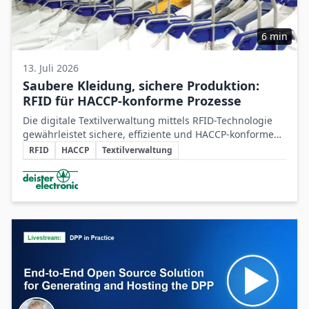
6 min
13. Juli 2026
Saubere Kleidung, sichere Produktion:
RFID für HACCP-konforme Prozesse
Die digitale Textilverwaltung mittels RFID-Technologie
gewährleistet sichere, effiziente und HACCP-konforme
Schlüsselthemen
Arbeitskleidungsprozesse in der
RFID
HACCP
Textilverwaltung
Lebensmittelproduktion.
Beteiligte Unternehmen