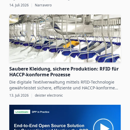
gesetzliche Vorgaben zu erfüllen und gleichzeitig durch
14. Juli 2026
|
Narravero
digitale Produktdaten messbares Wachstum zu erzielen.
Saubere Kleidung, sichere Produktion: RFID für
HACCP-konforme Prozesse
Die digitale Textilverwaltung mittels RFID-Technologie
gewährleistet sichere, effiziente und HACCP-konforme
Arbeitskleidungsprozesse in der
13. Juli 2026
|
deister electronic
Lebensmittelproduktion.