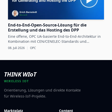
End-to-End-Open-Source-Lösung für die
Erstellung und das Hosting des DPP
Eine offene, OPC UA-basierte End-to-End-Architektur in
Kombination mit CEN/CENELEC-Standards und
dataspace-Technologie bildet die Grundlage für eine
08. Juli 2026
|
OPC
interoperable und skalierbare Umsetzung des EU-
Digitalen Produktpasses.
THINK WIoT
WIRELESS IOT
Orientierung, Lösungen und direkte Kontakte
für Wireless-IoT-Projekte.
Marktplatz
Content