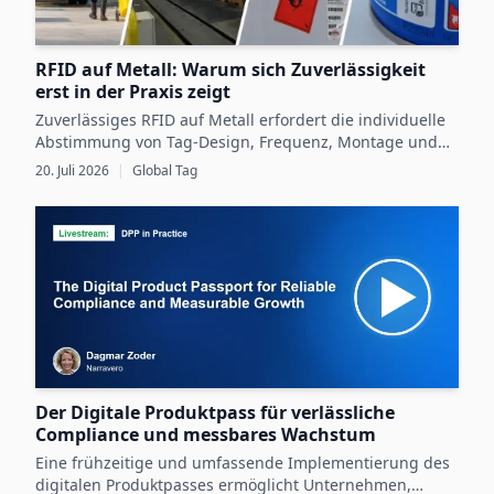
verringern, was insbesondere für Anwendungen
im IoT, in der Medizintechnik und in der
Unterhaltungselektronik relevant ist.
RFID auf Metall: Warum sich Zuverlässigkeit
erst in der Praxis zeigt
Zuverlässiges RFID auf Metall erfordert die individuelle
Abstimmung von Tag-Design, Frequenz, Montage und
Betriebsbedingungen sowie eine gründliche Validierung
20. Juli 2026
|
Global Tag
im praktischen Einsatz.
Der Digitale Produktpass für verlässliche
Compliance und messbares Wachstum
Eine frühzeitige und umfassende Implementierung des
digitalen Produktpasses ermöglicht Unternehmen,