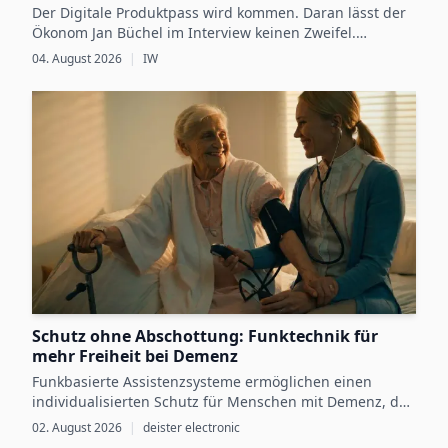
Festkörperbatterietechnologie diese
Der Digitale Produktpass wird kommen. Daran lässt der
Herausforderung bewältigen kann. Der Vortrag
Ökonom Jan Büchel im Interview keinen Zweifel.
Dennoch besteht zwischen den regulatorischen
04. August 2026
|
IW
beleuchtet die Rolle ultradünner, flexibler
Vorgaben, die ab 2027 schrittweise für einzelne
Batterien in
BLE
-Tags, Sensorknoten, Wearables,
Produktgruppen verbindlich werden, und der
betrieblichen Vorbereitung darauf weiterhin eine Lücke.
medizinischen Geräten und anderen kompakten
IoT-Anwendungen.
BLE-basierte Geräte benötigen eine zuverlässige
Stromversorgung für Kommunikationsvorgänge
und müssen gleichzeitig eine lange
Betriebsdauer aufweisen. Festkörperbatterien
können eine hohe Energiedichte mit einer hohen
Leistungsdichte kombinieren, wodurch sie sich
Schutz ohne Abschottung: Funktechnik für
für Anwendungen eignen, die sowohl einen
mehr Freiheit bei Demenz
dauerhaften Betrieb mit geringem
Funkbasierte Assistenzsysteme ermöglichen einen
Stromverbrauch als auch kurze,
individualisierten Schutz für Menschen mit Demenz, der
Sicherheit mit größtmöglicher Selbstbestimmung
übertragungsbezogene Stromimpulse erfordern.
02. August 2026
|
deister electronic
verbindet.