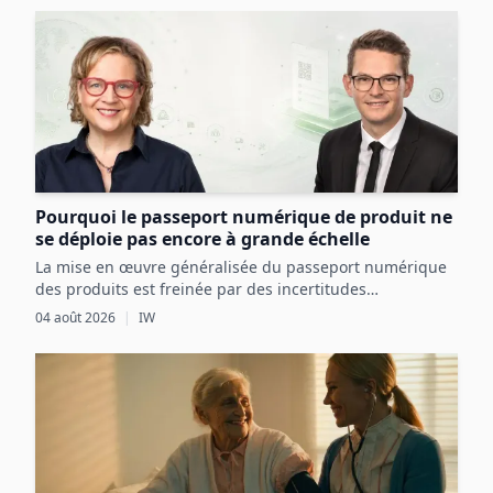
Pourquoi le passeport numérique de produit ne
se déploie pas encore à grande échelle
La mise en œuvre généralisée du passeport numérique
des produits est freinée par des incertitudes
réglementaires, des défis techniques et des coûts
04 août 2026
|
IW
initiaux élevés, malgré ses avantages potentiels pour
l’économie circulaire.