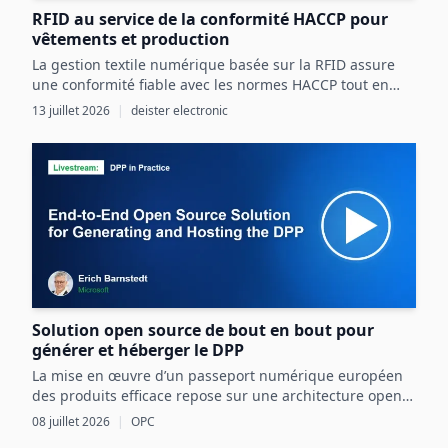
RFID au service de la conformité HACCP pour
vêtements et production
La gestion textile numérique basée sur la RFID assure
une conformité fiable avec les normes HACCP tout en
optimisant les ressources et la sécurité dans les
13 juillet 2026
|
deister electronic
processus agroalimentaires.
Solution open source de bout en bout pour
générer et héberger le DPP
La mise en œuvre d’un passeport numérique européen
des produits efficace repose sur une architecture open
source intégrant OPC UA, les normes CEN/CENELEC et
08 juillet 2026
|
OPC
des mécanismes d’échange sécurisés basés sur l’EDC.