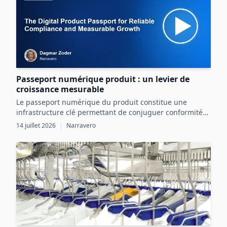
Passeport numérique produit : un levier de
croissance mesurable
Le passeport numérique du produit constitue une
infrastructure clé permettant de conjuguer conformité
réglementaire et transformation digitale pour une
14 juillet 2026
|
Narravero
croissance mesurable.