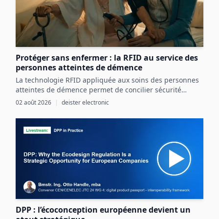
Protéger sans enfermer : la RFID au service des
personnes atteintes de démence
La technologie RFID appliquée aux soins des personnes
atteintes de démence permet de concilier sécurité
renforcée et liberté individuelle par une détection
02 août 2026
|
deister electronic
précoce et ciblée des risques.
DPP : l’écoconception européenne devient un