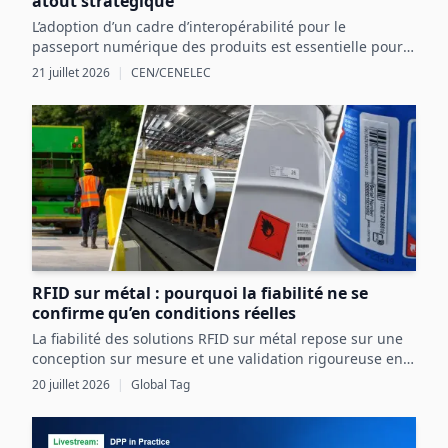
atout stratégique
L’adoption d’un cadre d’interopérabilité pour le
passeport numérique des produits est essentielle pour
structurer les données produit et exploiter les
21 juillet 2026
|
CEN/CENELEC
opportunités réglementaires et commerciales en
Europe.
RFID sur métal : pourquoi la fiabilité ne se
confirme qu’en conditions réelles
La fiabilité des solutions RFID sur métal repose sur une
conception sur mesure et une validation rigoureuse en
conditions réelles, intégrant pleinement les contraintes
20 juillet 2026
|
Global Tag
de l’actif et de l’environnement industriel.