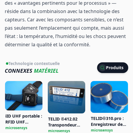
des « avantages pertinents pour le processus » —
réside dans la combinaison avec la technologie des
capteurs. Car avec les composants sensibles, ce n’est
pas seulement l’emplacement qui compte, mais aussi
l’état : la température, l’humidité ou les chocs peuvent
déterminer la qualité et la conformité.
Technologie contextuelle
Produits
CONNEXES
MATÉRIEL
iID UHF portable :
TELID®310.pro :
TELID ®412.02
RFID UHF
Enregistreur de
Transpondeur
portable et
microsensys
température avec
microsensys
RFID UHF de
microsensys