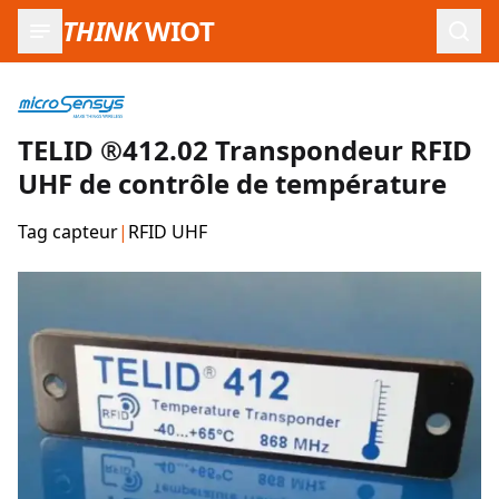
THINK
WIOT
Ouvr
TELID ®412.02 Transpondeur RFID
UHF de contrôle de température
Tag capteur
|
RFID UHF
Images du produit