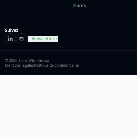
Tarifs
Suivez
Newsletter +
LinkedIn
E-mail
© 2026 Think WIoT Group
Mentions légales
Politique de confidentialité