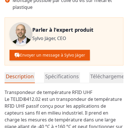
Montage possible par colle ou vis sur métal et
plastique
Parler à l'expert produit
Sylvo Jäger,
CEO
Envoyer un message à Sylvo Jäger
Informations détaillées sur le produit
Description
Spécifications
Téléchargemen
Transpondeur de température RFID UHF
Le TELID®412.02 est un transpondeur de température
RFID UHF passif conçu pour les applications de
capteurs sans fil en milieu industriel. Il prend en
charge les mesures de température dans une large
plage allant de -40 °C à +160 °C et peut fonctionner sur