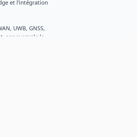
ge et l’intégration
LPWAN, UWB, GNSS,
t, par exemple le
gistique, la chaîne
 cinq domaines
e un produit, une
sujet recherché. Il
tinent.
 alors pour envoyer