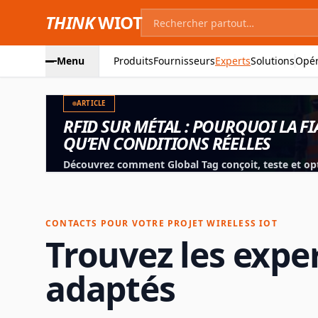
THINK
WIOT
Menu
Produits
Fournisseurs
Experts
Solutions
Opér
ARTICLE
RFID SUR MÉTAL : POURQUOI LA FI
QU’EN CONDITIONS RÉELLES
Découvrez comment Global Tag conçoit, teste et opt
les outils, équipements et applications industrielles
CONTACTS POUR VOTRE PROJET WIRELESS IOT
Trouvez les exper
adaptés