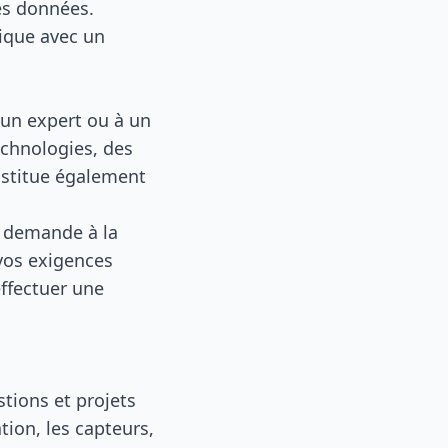
es données.
ique avec un
un expert ou à un
echnologies, des
nstitue également
 demande à la
 vos exigences
effectuer une
stions et projets
tion, les capteurs,