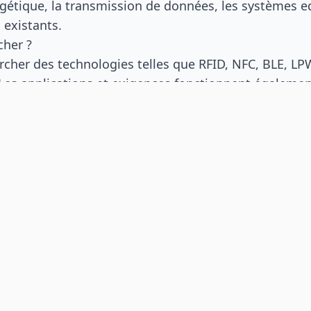
rgétique, la transmission de données, les systèmes ed
 existants.
cher ?
rcher des technologies telles que RFID, NFC, BLE, 
 Les applications et exigences fonctionnent égalemen
urveillance de température, la RFID sur métal, l’intralo
port numérique de produit ou le suivi énergétique.
ns figurent sur une carte d’expert ?
présente le nom, la fonction, l’entreprise et jusqu’à
affiche également un contenu associé pertinent, comm
e technique, une vidéo ou une actualité.
 précis est-il affiché dans la carte ?
établit un lien thématique entre l’interlocuteur et le 
 un produit, une solution ou un article technique per
 un expert ?
acter »
dans la carte d’expert. Un formulaire s’ouvre