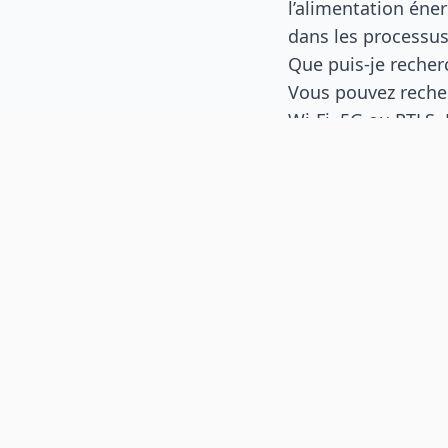
l’alimentation éne
dans les processus
Que puis-je recher
Vous pouvez reche
Wi-Fi, 5G ou RTLS.
suivi d’actifs, la s
du froid, le passe
Quelles informatio
Une carte d’expert 
d’expertise. Elle 
solution, un articl
Pourquoi un contenu
Le contenu affiché 
peut renvoyer vers
Comment contacter
Cliquez sur
« Cont