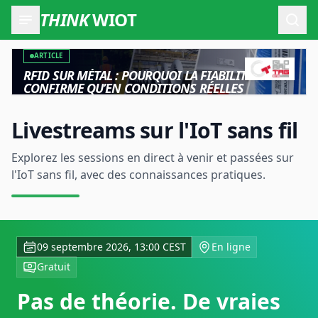
THINK
WIOT
Ouvr
ARTICLE
RFID SUR MÉTAL : POURQUOI LA FIABILITÉ NE SE
CONFIRME QU’EN CONDITIONS RÉELLES
Livestreams sur l'IoT sans fil
Explorez les sessions en direct à venir et passées sur
l'IoT sans fil, avec des connaissances pratiques.
09 septembre 2026, 13:00 CEST
En ligne
Gratuit
Pas de théorie. De vraies