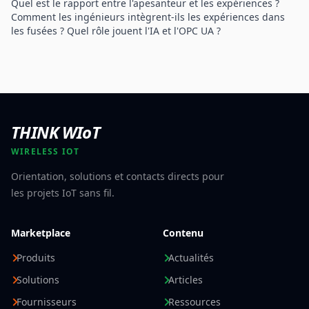
Quel est le rapport entre l'apesanteur et les expériences ?
Comment les ingénieurs intègrent-ils les expériences dans
les fusées ? Quel rôle jouent l'IA et l'OPC UA ?
THINK WIoT
WIRELESS IOT
Orientation, solutions et contacts directs pour
les projets IoT sans fil.
Marketplace
Contenu
Produits
Actualités
Solutions
Articles
Fournisseurs
Ressources