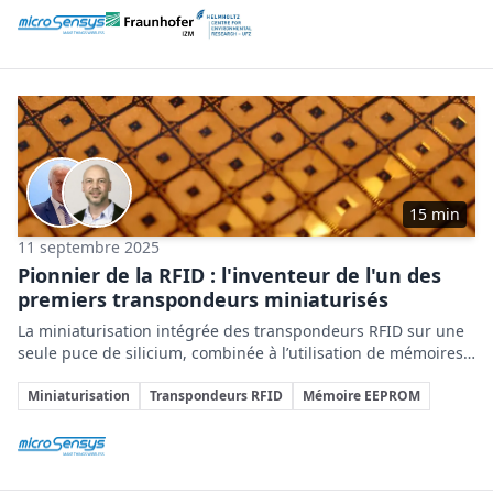
Entreprises impliquées
15 min
11 septembre 2025
Pionnier de la RFID : l'inventeur de l'un des
premiers transpondeurs miniaturisés
La miniaturisation intégrée des transpondeurs RFID sur une
seule puce de silicium, combinée à l’utilisation de mémoires
non volatiles et à une conception à signaux mixtes, a été la
Sujets clés
clé du développement et de la commercialisation réussie des
Miniaturisation
Transpondeurs RFID
Mémoire EEPROM
premiers transpondeurs RFID miniaturisés au monde.
Entreprises impliquées