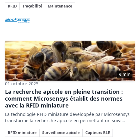
et composants sensibles en production. Les industriels
Sujets clés
peuvent réduire les temps de recherche, documenter
RFID
Traçabilité
Maintenance
automatiquement les données de processus et d’état, et créer
Entreprises impliquées
des flux de travail plus efficaces et auditables.
9 min
01 octobre 2025
La recherche apicole en pleine transition :
comment Microsensys établit des normes
avec la RFID miniature
La technologie RFID miniature développée par Microsensys
transforme la recherche apicole en permettant un suivi
individuel précis des abeilles, essentiel pour mieux
Sujets clés
comprendre et protéger leurs colonies face aux menaces
RFID miniature
Surveillance apicole
Capteurs BLE
environnementales.