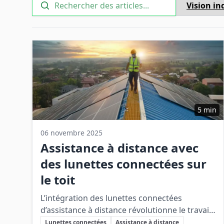
Recherche
5 min
06 novembre 2025
Assistance à distance avec
des lunettes connectées sur
le toit
L’intégration des lunettes connectées
d’assistance à distance révolutionne le travail
Sujets clés
sur site des artisans en améliorant la
Lunettes connectées
Assistance à distance