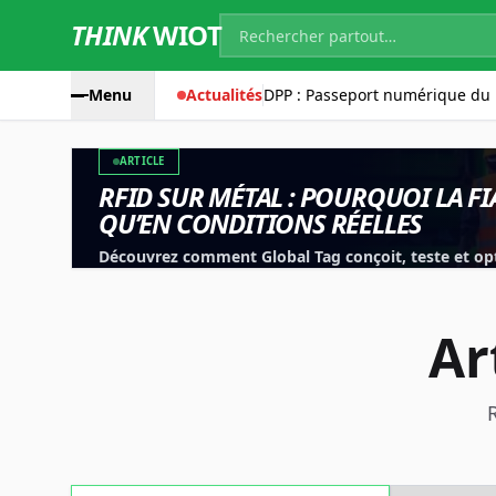
THINK
WIOT
Menu
Actualités
DPP : Passeport numérique du 
ARTICLE
RFID SUR MÉTAL : POURQUOI LA FI
QU’EN CONDITIONS RÉELLES
Découvrez comment Global Tag conçoit, teste et opt
les outils, équipements et applications industrielles
Ar
R
Technology