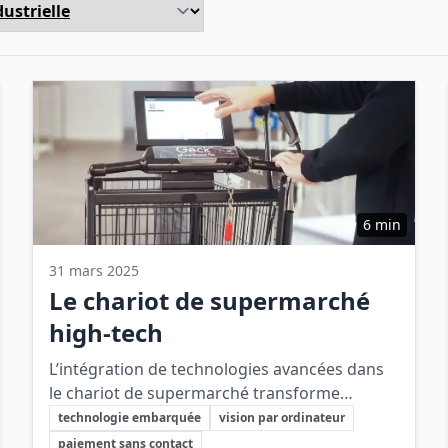
6 min
31 mars 2025
Le chariot de supermarché
high-tech
L’intégration de technologies avancées dans
le chariot de supermarché transforme
Sujets clés
l’expérience d’achat en améliorant l’efficacité,
technologie embarquée
vision par ordinateur
la sécurité et la personnalisation au sein du
paiement sans contact