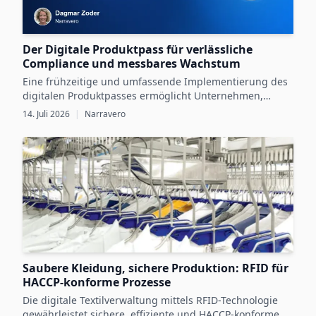
Der Digitale Produktpass für verlässliche
Compliance und messbares Wachstum
Eine frühzeitige und umfassende Implementierung des
digitalen Produktpasses ermöglicht Unternehmen,
gesetzliche Vorgaben zu erfüllen und gleichzeitig durch
14. Juli 2026
|
Narravero
digitale Produktdaten messbares Wachstum zu erzielen.
Saubere Kleidung, sichere Produktion: RFID für
HACCP-konforme Prozesse
Die digitale Textilverwaltung mittels RFID-Technologie
gewährleistet sichere, effiziente und HACCP-konforme