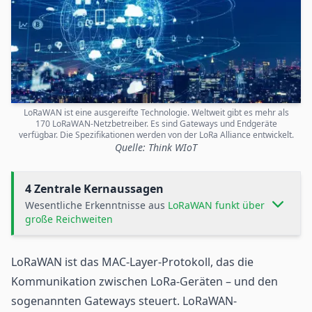
LoRaWAN ist eine ausgereifte Technologie. Weltweit gibt es mehr als
170 LoRaWAN-Netzbetreiber. Es sind Gateways und Endgeräte
verfügbar. Die Spezifikationen werden von der LoRa Alliance entwickelt.
Quelle: Think WIoT
4 Zentrale Kernaussagen
Wesentliche Erkenntnisse aus
LoRaWAN funkt über
große Reichweiten
LoRaWAN
ist das MAC-Layer-Protokoll, das die
Kommunikation zwischen LoRa-Geräten – und den
sogenannten Gateways steuert. LoRaWAN-