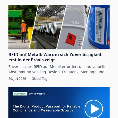
RFID auf Metall: Warum sich Zuverlässigkeit
erst in der Praxis zeigt
Zuverlässiges RFID auf Metall erfordert die individuelle
Abstimmung von Tag-Design, Frequenz, Montage und
Betriebsbedingungen sowie eine gründliche Validierung
20. Juli 2026
|
Global Tag
im praktischen Einsatz.