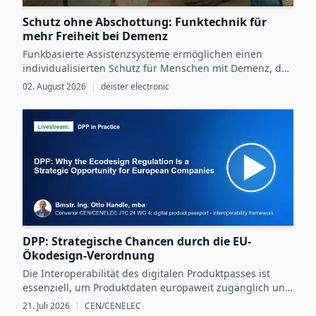
Schutz ohne Abschottung: Funktechnik für
mehr Freiheit bei Demenz
Funkbasierte Assistenzsysteme ermöglichen einen
individualisierten Schutz für Menschen mit Demenz, der
Sicherheit mit größtmöglicher Selbstbestimmung
02. August 2026
|
deister electronic
verbindet.
DPP: Strategische Chancen durch die EU-
Ökodesign-Verordnung
Die Interoperabilität des digitalen Produktpasses ist
essenziell, um Produktdaten europaweit zugänglich und
nutzbar zu machen und dadurch neue Chancen für
21. Juli 2026
|
CEN/CENELEC
nachhaltige Unternehmensstrategien zu schaffen.