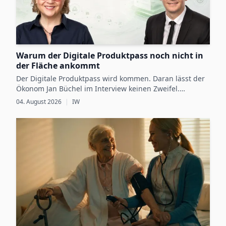
Warum der Digitale Produktpass noch nicht in
der Fläche ankommt
Der Digitale Produktpass wird kommen. Daran lässt der
Ökonom Jan Büchel im Interview keinen Zweifel.
Dennoch besteht zwischen den regulatorischen
04. August 2026
|
IW
Vorgaben, die ab 2027 schrittweise für einzelne
Produktgruppen verbindlich werden, und der
betrieblichen Vorbereitung darauf weiterhin eine Lücke.