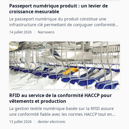
Passeport numérique produit : un levier de
croissance mesurable
Le passeport numérique du produit constitue une
infrastructure clé permettant de conjuguer conformité
réglementaire et transformation digitale pour une
14 juillet 2026
|
Narravero
croissance mesurable.
RFID au service de la conformité HACCP pour
vêtements et production
La gestion textile numérique basée sur la RFID assure
une conformité fiable avec les normes HACCP tout en
optimisant les ressources et la sécurité dans les
13 juillet 2026
|
deister electronic
processus agroalimentaires.