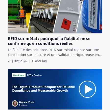
RFID sur métal : pourquoi la fiabilité ne se
confirme qu’en conditions réelles
La fiabilité des solutions RFID sur métal repose sur une
conception sur mesure et une validation rigoureuse en
conditions réelles, intégrant pleinement les contraintes
20 juillet 2026
|
Global Tag
de l’actif et de l’environnement industriel.