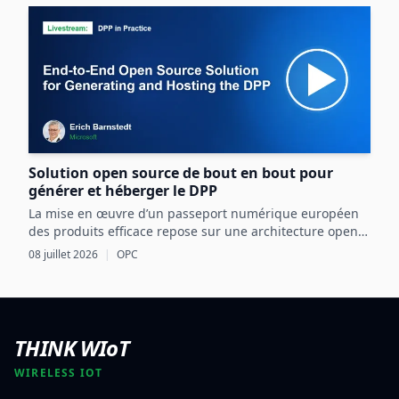
Solution open source de bout en bout pour
générer et héberger le DPP
La mise en œuvre d’un passeport numérique européen
des produits efficace repose sur une architecture open
source intégrant OPC UA, les normes CEN/CENELEC et
08 juillet 2026
|
OPC
des mécanismes d’échange sécurisés basés sur l’EDC.
THINK WIoT
WIRELESS IOT