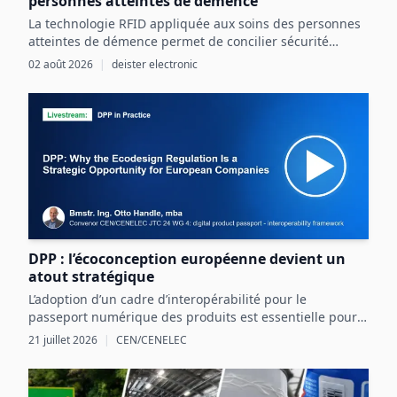
personnes atteintes de démence
La technologie RFID appliquée aux soins des personnes
atteintes de démence permet de concilier sécurité
renforcée et liberté individuelle par une détection
02 août 2026
|
deister electronic
précoce et ciblée des risques.
DPP : l’écoconception européenne devient un
atout stratégique
L’adoption d’un cadre d’interopérabilité pour le
passeport numérique des produits est essentielle pour
structurer les données produit et exploiter les
21 juillet 2026
|
CEN/CENELEC
opportunités réglementaires et commerciales en
Europe.