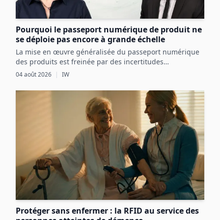
Pourquoi le passeport numérique de produit ne
se déploie pas encore à grande échelle
La mise en œuvre généralisée du passeport numérique
des produits est freinée par des incertitudes
réglementaires, des défis techniques et des coûts
04 août 2026
|
IW
initiaux élevés, malgré ses avantages potentiels pour
l’économie circulaire.
Protéger sans enfermer : la RFID au service des