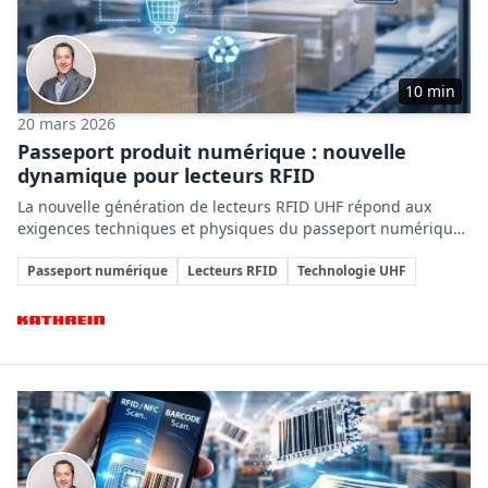
10 min
20 mars 2026
Passeport produit numérique : nouvelle
dynamique pour lecteurs RFID
La nouvelle génération de lecteurs RFID UHF répond aux
exigences techniques et physiques du passeport numérique
produit, assurant une identification fiable et intégrée pour
Sujets clés
optimiser la traçabilité et la durabilité des produits.
Passeport numérique
Lecteurs RFID
Technologie UHF
Entreprises impliquées