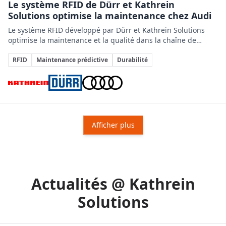
Le système RFID de Dürr et Kathrein
Solutions optimise la maintenance chez Audi
Le système RFID développé par Dürr et Kathrein Solutions
optimise la maintenance et la qualité dans la chaîne de
peinture d'Audi, renforçant l'efficacité et la durabilité des
Sujets clés
processus manufacturiers.
RFID
Maintenance prédictive
Durabilité
Entreprises impliquées
Afficher plus
Actualités @ Kathrein
Solutions