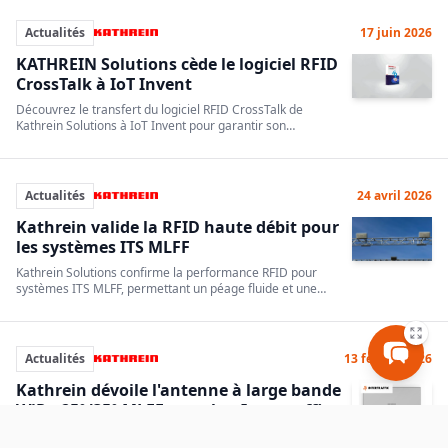
Actualités
17 juin 2026
KATHREIN Solutions cède le logiciel RFID
CrossTalk à IoT Invent
Découvrez le transfert du logiciel RFID CrossTalk de
Kathrein Solutions à IoT Invent pour garantir son
développement et sa maintenance continue.
Actualités
24 avril 2026
Kathrein valide la RFID haute débit pour
les systèmes ITS MLFF
Kathrein Solutions confirme la performance RFID pour
systèmes ITS MLFF, permettant un péage fluide et une
identification rapide des véhicules à grande vitesse.
Actualités
13 février 2026
Kathrein dévoile l'antenne à large bande
WiRa 25°/35° MLFF au salon Intertraffic
Découvrez l'antenne RFID WiRa 25°/35° PRO de Kathrein