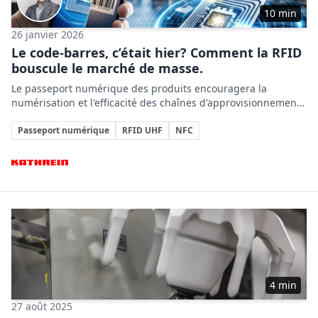
10 min
26 janvier 2026
Le code-barres, c’était hier? Comment la RFID
bouscule le marché de masse.
Le passeport numérique des produits encouragera la
numérisation et l'efficacité des chaînes d'approvisionnement,
avec la RFID UHF comme option clé sans exclure d'autres
Sujets clés
technologies adaptées.
Passeport numérique
RFID UHF
NFC
Entreprises impliquées
4 min
27 août 2025