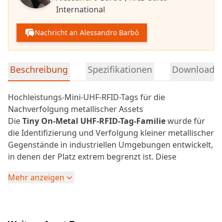
International
Nachricht an Alessandro Barbò
Detaillierte Produktinformationen
Beschreibung
Spezifikationen
Downloads
Hochleistungs-Mini-UHF-RFID-Tags für die
Nachverfolgung metallischer Assets
Die
Tiny On-Metal
UHF-RFID
-Tag-Familie
wurde für
die Identifizierung und Verfolgung kleiner metallischer
Gegenstände in industriellen Umgebungen entwickelt,
in denen der Platz extrem begrenzt ist. Diese
Produktreihe umfasst mehrere ultrakompakte Tag-
Mehr anzeigen
Formate, die für eine zuverlässige Leistung bei
direkter Montage auf Metalloberflächen optimiert
sind.
Dank ihres fortschrittlichen Antennendesigns