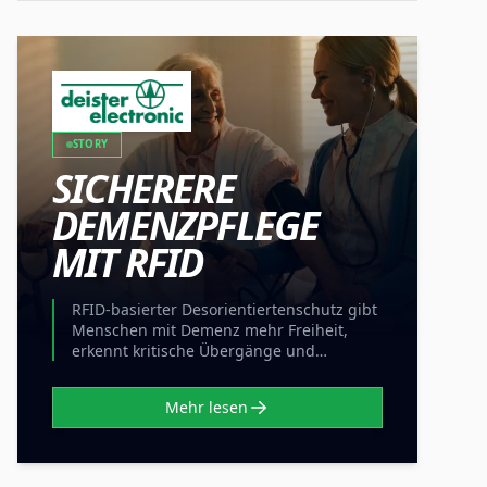
STORY
SICHERERE
DEMENZPFLEGE
MIT RFID
RFID-basierter Desorientiertenschutz gibt
Menschen mit Demenz mehr Freiheit,
erkennt kritische Übergänge und
entlastet Pflegekräfte.
Mehr lesen