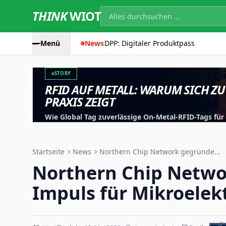
THINK
WIOT
Menü
News
DPP: Digitaler Produktpass
STORY
RFID AUF METALL: WARUM SICH ZU
PRAXIS ZEIGT
Wie Global Tag zuverlässige On-Metal-RFID-Tags fü
entwickelt, testet und für reale Anwendungen optim
Startseite
News
Northern Chip Network gegründe...
Northern Chip Netwo
Impuls für Mikroelek