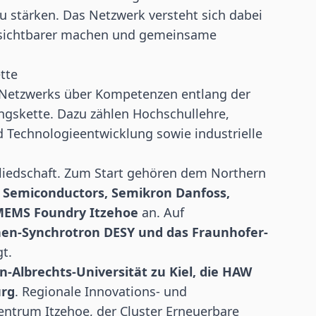
 stärken. Das Netzwerk versteht sich dabei
 sichtbarer machen und gemeinsame
tte
Netzwerks über Kompetenzen entlang der
gskette. Dazu zählen Hochschullehre,
 Technologieentwicklung sowie industrielle
gliedschaft. Zum Start gehören dem Northern
 Semiconductors, Semikron Danfoss,
 MEMS Foundry Itzehoe
an. Auf
nen-Synchrotron DESY und das Fraunhofer-
gt.
an-Albrechts-Universität zu Kiel, die HAW
urg
. Regionale Innovations- und
entrum Itzehoe, der Cluster Erneuerbare