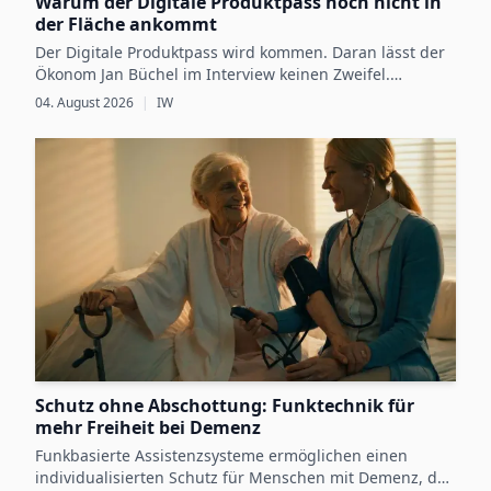
Warum der Digitale Produktpass noch nicht in
der Fläche ankommt
Der Digitale Produktpass wird kommen. Daran lässt der
Ökonom Jan Büchel im Interview keinen Zweifel.
Dennoch besteht zwischen den regulatorischen
04. August 2026
|
IW
Vorgaben, die ab 2027 schrittweise für einzelne
Produktgruppen verbindlich werden, und der
betrieblichen Vorbereitung darauf weiterhin eine Lücke.
Schutz ohne Abschottung: Funktechnik für
mehr Freiheit bei Demenz
Funkbasierte Assistenzsysteme ermöglichen einen
individualisierten Schutz für Menschen mit Demenz, der