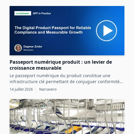
de l’actif et de l’environnement industriel.
Passeport numérique produit : un levier de
croissance mesurable
Le passeport numérique du produit constitue une
infrastructure clé permettant de conjuguer conformité
réglementaire et transformation digitale pour une
14 juillet 2026
|
Narravero
croissance mesurable.