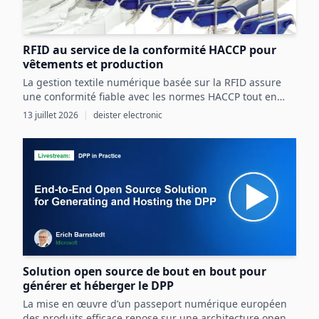
RFID au service de la conformité HACCP pour
vêtements et production
La gestion textile numérique basée sur la RFID assure
une conformité fiable avec les normes HACCP tout en
optimisant les ressources et la sécurité dans les
13 juillet 2026
|
deister electronic
processus agroalimentaires.
Solution open source de bout en bout pour
générer et héberger le DPP
La mise en œuvre d’un passeport numérique européen
des produits efficace repose sur une architecture open