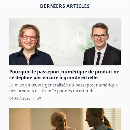
DERNIERS ARTICLES
Pourquoi le passeport numérique de produit ne
se déploie pas encore à grande échelle
La mise en œuvre généralisée du passeport numérique
des produits est freinée par des incertitudes
réglementaires, des défis techniques et des coûts
04 août 2026
|
IW
initiaux élevés, malgré ses avantages potentiels pour
l’économie circulaire.