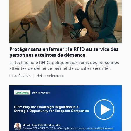
Protéger sans enfermer : la RFID au service des
personnes atteintes de démence
La technologie RFID appliquée aux soins des personnes
atteintes de démence permet de concilier sécurité
renforcée et liberté individuelle par une détection
02 août 2026
|
deister electronic
précoce et ciblée des risques.