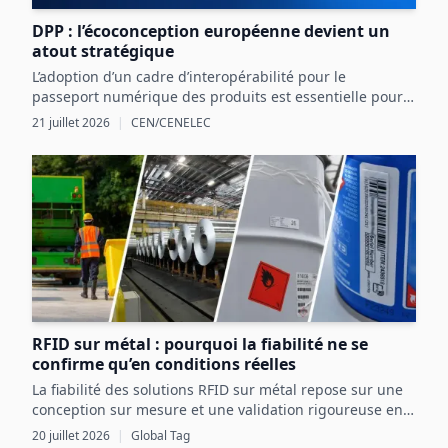
DPP : l’écoconception européenne devient un
atout stratégique
L’adoption d’un cadre d’interopérabilité pour le
passeport numérique des produits est essentielle pour
structurer les données produit et exploiter les
21 juillet 2026
|
CEN/CENELEC
opportunités réglementaires et commerciales en
Europe.
RFID sur métal : pourquoi la fiabilité ne se
confirme qu’en conditions réelles
La fiabilité des solutions RFID sur métal repose sur une
conception sur mesure et une validation rigoureuse en
conditions réelles, intégrant pleinement les contraintes
20 juillet 2026
|
Global Tag