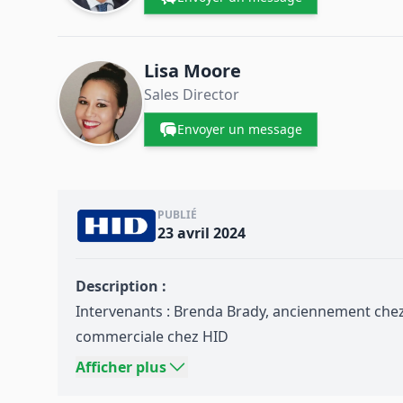
Lisa Moore
Sales Director
Envoyer un message
PUBLIÉ
23 avril 2024
Description :
Intervenants : Brenda Brady, anciennement chez 
commerciale chez
HID
Titre : Précision sans effort : stratégies d' s de s
Afficher plus
chaîne d'approvisionnement