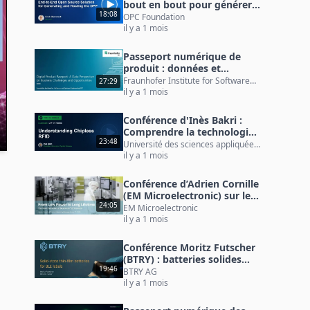
bout en bout pour générer
18:08
et héberger le DPP
OPC Foundation
il y a 1 mois
Passeport numérique de
produit : données et
opportunités avec Sebastian
Fraunhofer Institute for Software
27:29
Emons
and Systems Engineering ISST
il y a 1 mois
Conférence d'Inès Bakri :
Comprendre la technologie
23:48
RFID sans puce
Université des sciences appliquées
RheinMain
il y a 1 mois
Conférence d’Adrien Cornille
(EM Microelectronic) sur le
24:05
Bluetooth LE durable
EM Microelectronic
il y a 1 mois
Conférence Moritz Futscher
(BTRY) : batteries solides
19:46
pour étiquettes BLE
BTRY AG
il y a 1 mois