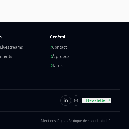
s
Général
 Livestreams
Contact
ements
À propos
Tarifs
Newsletter +
LinkedIn
E-mail
Mentions légales
Politique de confidentialité