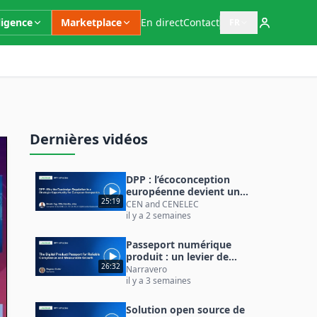
ligence
Marketplace
En direct
Contact
FR
Ouvrir le sélecteur 
Dernières vidéos
DPP : l’écoconception
européenne devient un
25:19
atout stratégique
CEN and CENELEC
il y a 2 semaines
Passeport numérique
produit : un levier de
26:32
croissance mesurable
Narravero
il y a 3 semaines
Solution open source de