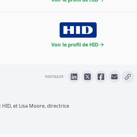
Voir le profil de HID
PARTAGER :
HID, et Lisa Moore, directrice
uivi des actifs grâce à l' RFID dans la