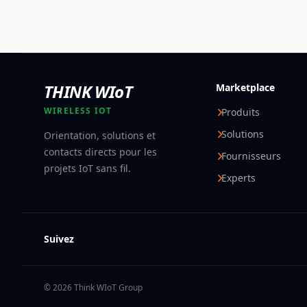
THINK WIoT
Marketplace
WIRELESS IOT
Produits
Solutions
Orientation, solutions et
contacts directs pour les
Fournisseurs
projets IoT sans fil.
Experts
Suivez
© 2026 Think WIoT Group