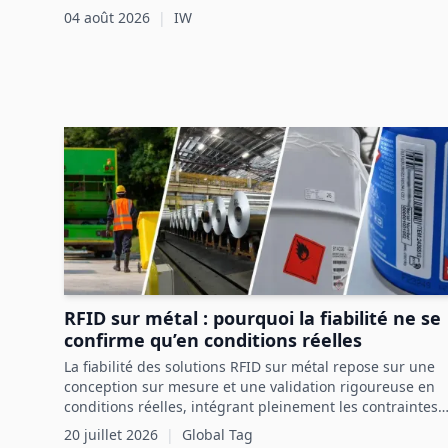
inégalée dans la chaîne d'approvisionnement m
élevés, malgré ses avantages potentiels pour l’économie
04 août 2026
|
IW
circulaire.
RFID sur métal : pourquoi la fiabilité ne se
confirme qu’en conditions réelles
La fiabilité des solutions RFID sur métal repose sur une
conception sur mesure et une validation rigoureuse en
conditions réelles, intégrant pleinement les contraintes
de l’actif et de l’environnement industriel.
20 juillet 2026
|
Global Tag