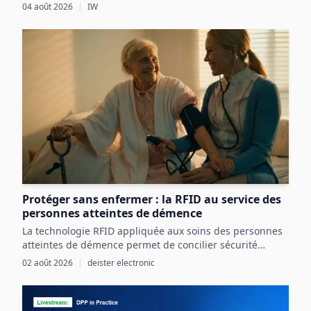
réglementaires, des défis techniques et des coûts
04 août 2026
|
IW
initiaux élevés, malgré ses avantages potentiels pour
l’économie circulaire.
Protéger sans enfermer : la RFID au service des
personnes atteintes de démence
La technologie RFID appliquée aux soins des personnes
atteintes de démence permet de concilier sécurité
renforcée et liberté individuelle par une détection
02 août 2026
|
deister electronic
précoce et ciblée des risques.