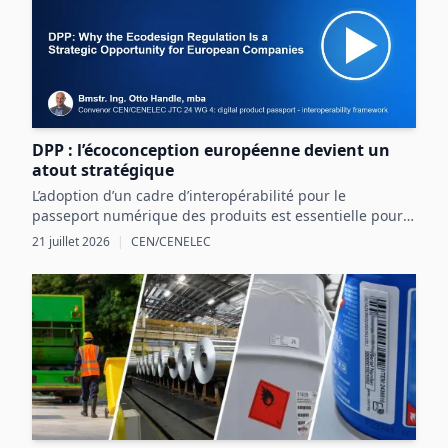
DPP : l’écoconception européenne devient un
atout stratégique
L’adoption d’un cadre d’interopérabilité pour le
passeport numérique des produits est essentielle pour
structurer les données produit et exploiter les
21 juillet 2026
|
CEN/CENELEC
opportunités réglementaires et commerciales en
Europe.