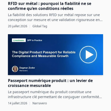
RFID sur métal : pourquoi la fiabilité ne se
confirme qu’en conditions réelles
La fiabilité des solutions RFID sur métal repose sur une
conception sur mesure et une validation rigoureuse en
conditions réelles, intégrant pleinement les contraintes
20 juillet 2026
|
Global Tag
de l’actif et de l’environnement industriel.
Passeport numérique produit : un levier de
croissance mesurable
Le passeport numérique du produit constitue une
infrastructure clé permettant de conjuguer conformité
réglementaire et transformation digitale pour une
14 juillet 2026
|
Narravero
croissance mesurable.