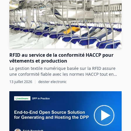
RFID au service de la conformité HACCP pour
vêtements et production
La gestion textile numérique basée sur la RFID assure
une conformité fiable avec les normes HACCP tout en
optimisant les ressources et la sécurité dans les
13 juillet 2026
|
deister electronic
processus agroalimentaires.