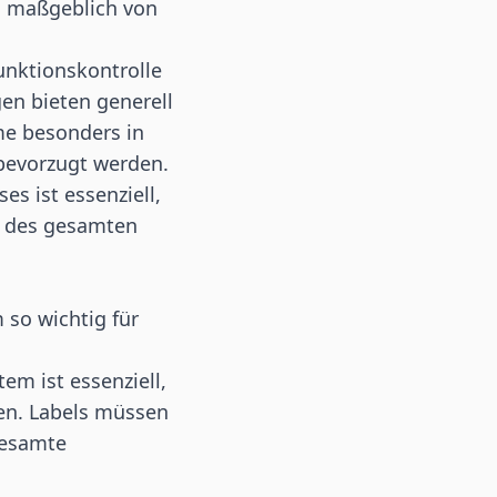
s
maßgeblich von
unktionskontrolle
en bieten generell
me besonders in
bevorzugt werden.
s ist essenziell,
nz des gesamten
so wichtig für
m ist essenziell,
en. Labels müssen
gesamte