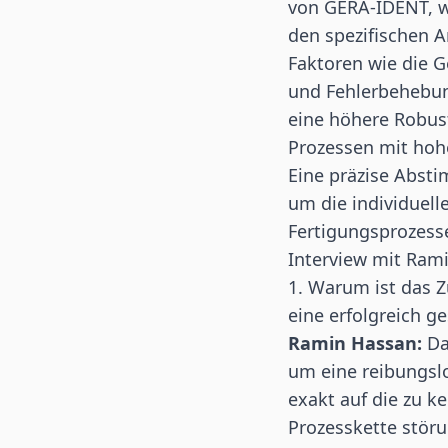
von
GERA-IDENT
, 
den spezifischen 
Faktoren wie die G
und Fehlerbehebung
eine höhere Robust
Prozessen mit hoh
Eine präzise Absti
um die individuell
Fertigungsprozesse
Interview mit Ram
1. Warum ist das 
eine erfolgreich g
Ramin Hassan:
Da
um eine reibungsl
exakt auf die zu 
Prozesskette störu