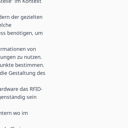
Stelle“ im Kontext
ern der gezielten
elche
ess benötigen, um
formationen von
dungen zu nutzen.
epunkte bestimmen.
 die Gestaltung des
Hardware das RFID-
genständig sein
ntern wo im
.