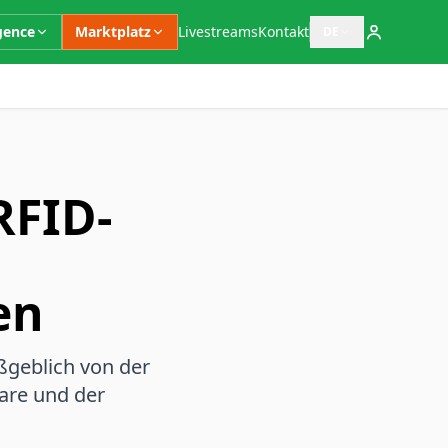
igence
Marktplatz
Livestreams
Kontakt
DE
Sprachauswahl öffn
RFID-
en
ßgeblich von der
are und der