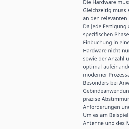
Die Hardware muss 
Gleichzeitig muss 
an den relevanten 
Da jede Fertigung 
spezifischen Phas
Einbuchung in ein
Hardware nicht nu
sowie der Anzahl 
optimal aufeinand
moderner Prozessa
Besonders bei Anw
Gebindeanwendunge
präzise Abstimmun
Anforderungen uner
Um es am Beispiel
Antenne
und des Ma