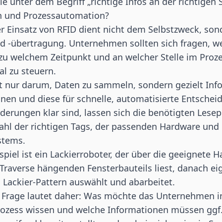
e unter dem Begriff „richtige Infos an der richtigen 
n und Prozessautomation?
r Einsatz von RFID dient nicht dem Selbstzweck, sond
 -übertragung. Unternehmen sollten sich fragen, w
 zu welchem Zeitpunkt und an welcher Stelle im Proz
al zu steuern.
ht nur darum, Daten zu sammeln, sondern gezielt In
nen und diese für schnelle, automatisierte Entschei
derungen klar sind, lassen sich die benötigten Les
ahl der richtigen Tags, der passenden Hardware und
stems.
spiel ist ein Lackierroboter, der über die geeignete 
 Traverse hängenden Fensterbauteils liest, danach ei
s Lackier-Pattern auswählt und abarbeitet.
 Frage lautet daher: Was möchte das Unternehmen i
rozess wissen und welche Informationen müssen ggf