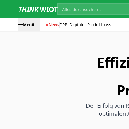
THINK
WIOT
Menü
News
DPP: Digitaler Produktpass
Effi
P
Der Erfolg von 
optimalen 