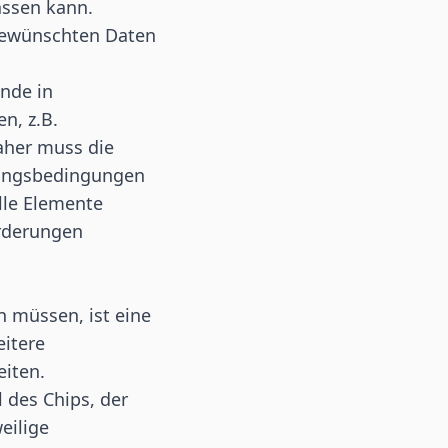
assen kann.
 gewünschten Daten
unde in
n, z.B.
aher muss die
bungsbedingungen
lle Elemente
orderungen
 müssen, ist eine
itere
eiten.
l des
Chips
, der
eilige