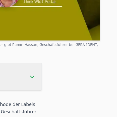
aer gibt Ramin Hassan, Geschäftsführer bei GERA-IDENT,
thode der Labels
, Geschäftsführer