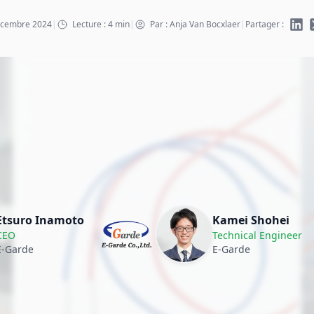
décembre 2024
|
Lecture : 4 min
|
Par : Anja Van Bocxlaer
|
Partager :
Etsuro Inamoto
Kamei Shohei
CEO
Technical Engineer
E-Garde
E-Garde