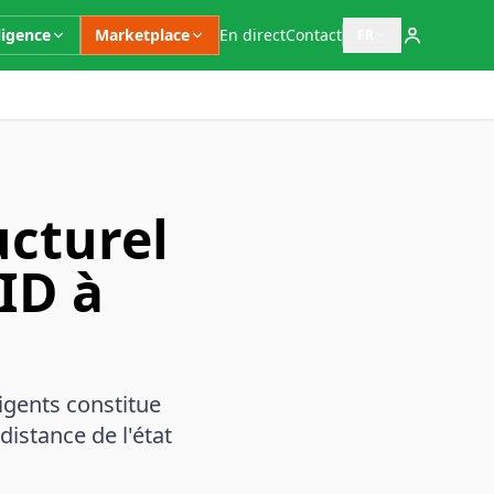
ligence
Marketplace
En direct
Contact
FR
Ouvrir le sélecteur 
ucturel
FID à
ligents constitue
distance de l'état