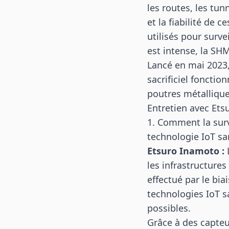
les routes, les tunn
et la fiabilité de c
utilisés pour surve
est intense, la SH
Lancé en mai 2023,
sacrificiel fonctio
poutres métallique
Entretien avec Et
1. Comment la surve
technologie IoT san
Etsuro Inamoto :
L
les infrastructures
effectué par le bi
technologies IoT s
possibles.
Grâce à des capteur