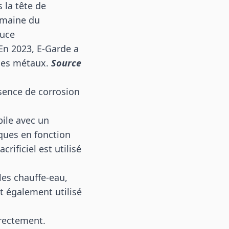
 la tête de
domaine du
puce
En 2023, E-Garde a
 des métaux.
Source
sence de corrosion
pile avec un
iques en fonction
rificiel est utilisé
les chauffe-eau,
est également utilisé
rrectement.