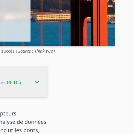
u succès !
Source : Think WIoT
ttes RFID à
apteurs
analyse de données
inclut les ponts,