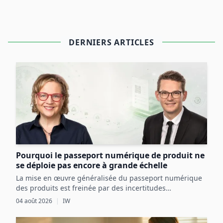
DERNIERS ARTICLES
Pourquoi le passeport numérique de produit ne
se déploie pas encore à grande échelle
La mise en œuvre généralisée du passeport numérique
des produits est freinée par des incertitudes
réglementaires, des défis techniques et des coûts
04 août 2026
|
IW
initiaux élevés, malgré ses avantages potentiels pour
l’économie circulaire.