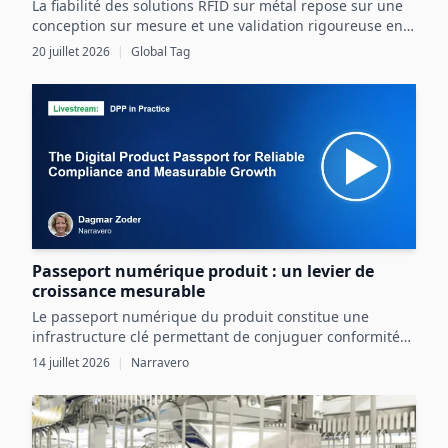
La fiabilité des solutions RFID sur métal repose sur une
conception sur mesure et une validation rigoureuse en
conditions réelles, intégrant pleinement les contraintes
20 juillet 2026
|
Global Tag
de l’actif et de l’environnement industriel.
Passeport numérique produit : un levier de
croissance mesurable
Le passeport numérique du produit constitue une
infrastructure clé permettant de conjuguer conformité
réglementaire et transformation digitale pour une
14 juillet 2026
|
Narravero
croissance mesurable.