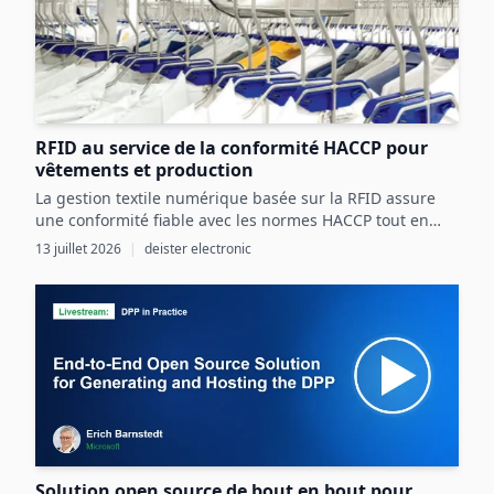
RFID au service de la conformité HACCP pour
vêtements et production
La gestion textile numérique basée sur la RFID assure
une conformité fiable avec les normes HACCP tout en
optimisant les ressources et la sécurité dans les
13 juillet 2026
|
deister electronic
processus agroalimentaires.
Solution open source de bout en bout pour