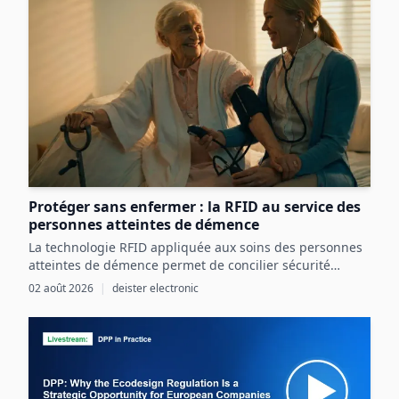
Protéger sans enfermer : la RFID au service des
personnes atteintes de démence
La technologie RFID appliquée aux soins des personnes
atteintes de démence permet de concilier sécurité
renforcée et liberté individuelle par une détection
02 août 2026
|
deister electronic
précoce et ciblée des risques.