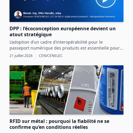
DPP : l’écoconception européenne devient un
atout stratégique
L’adoption d’un cadre d’interopérabilité pour le
passeport numérique des produits est essentielle pour
structurer les données produit et exploiter les
21 juillet 2026
|
CEN/CENELEC
opportunités réglementaires et commerciales en
Europe.
RFID sur métal : pourquoi la fiabilité ne se
confirme qu’en conditions réelles