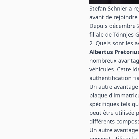
Stefan Schnier a r
avant de rejoindre
Depuis décembre 20
filiale de Tönnjes 
2. Quels sont les 
Albertus Pretorius
nombreux avantages
véhicules. Cette id
authentification f
Un autre avantage 
plaque d'immatricu
spécifiques tels qu
peut être utilisée
différents composan
Un autre avantage c
peuvent utiliser la