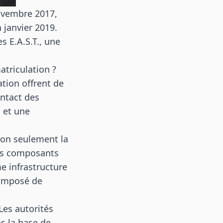
novembre 2017,
 janvier 2019.
s E.A.S.T., une
atriculation ?
tion offrent de
ontact des
n et une
non seulement la
des composants
me infrastructure
composé de
 Les autorités
ns la base de