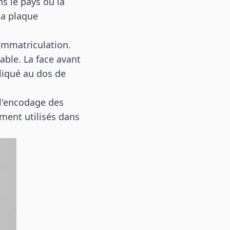
 le pays où la
la plaque
immatriculation.
able. La face avant
pliqué au dos de
l'encodage des
ment utilisés dans