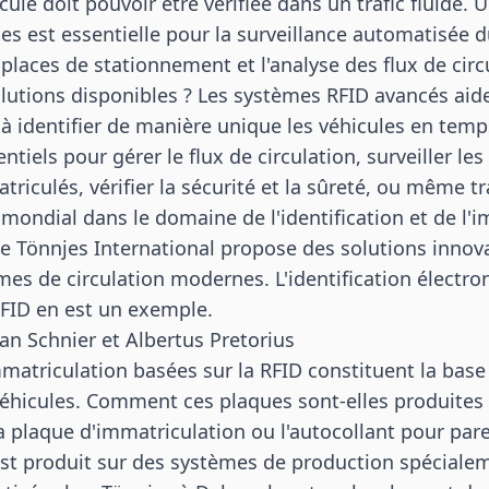
icule doit pouvoir être vérifiée dans un trafic fluide. 
es est essentielle pour la surveillance automatisée du
s places de stationnement et l'analyse des flux de circ
olutions disponibles ? Les systèmes RFID avancés aid
identifier de manière unique les véhicules en temps
tiels pour gérer le flux de circulation, surveiller les
iculés, vérifier la sécurité et la sûreté, ou même tr
 mondial dans le domaine de l'identification et de l'
e Tönnjes International
propose des solutions innova
èmes de circulation modernes. L'identification électro
 RFID en est un exemple.
fan Schnier et Albertus Pretorius
matriculation basées sur la RFID constituent la base 
éhicules. Comment ces plaques sont-elles produites 
a plaque d'immatriculation ou l'autocollant pour pare
st produit sur des systèmes de production spéciale