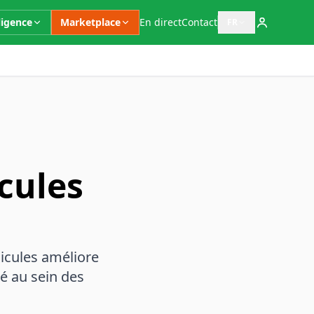
ligence
Marketplace
En direct
Contact
FR
Ouvrir le sélecteur 
icules
hicules améliore
té au sein des