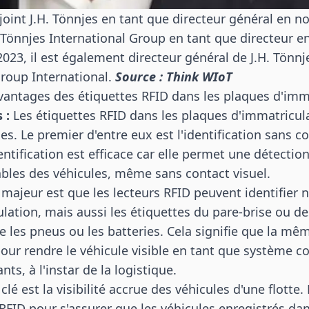
ejoint J.H. Tönnjes en tant que directeur général en 
 Tönnjes International Group en tant que directeur en
23, il est également directeur général de J.H. Tönnje
Group International.
Source : Think WIoT
avantages des étiquettes RFID dans les plaques d'imm
 :
Les étiquettes RFID dans les plaques d'immatricula
. Le premier d'entre eux est l'identification sans c
entification est efficace car elle permet une détectio
iables des véhicules, même sans contact visuel.
majeur est que les lecteurs RFID peuvent identifier 
lation, mais aussi les étiquettes du pare-brise ou 
e les pneus ou les batteries. Cela signifie que la mê
 pour rendre le véhicule visible en tant que système 
ts, à l'instar de la logistique.
lé est la visibilité accrue des véhicules d'une flotte.
 RFID pour s'assurer que les véhicules enregistrés da