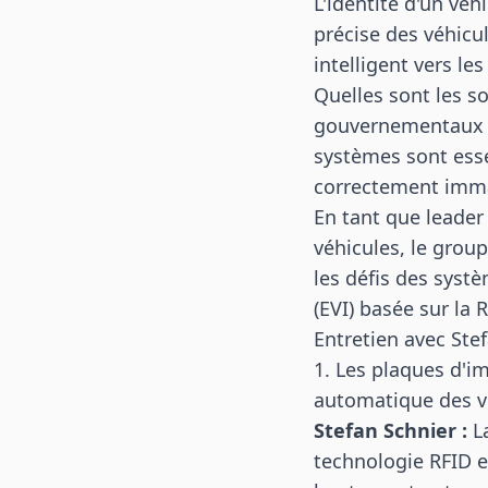
L'identité d'un véh
précise des véhicul
intelligent vers le
Quelles sont les s
gouvernementaux à 
systèmes sont essen
correctement immatr
En tant que leader
véhicules, le
group
les défis des syst
(EVI) basée sur la
Entretien avec Ste
1. Les plaques d'im
automatique des v
Stefan Schnier :
L
technologie RFID e