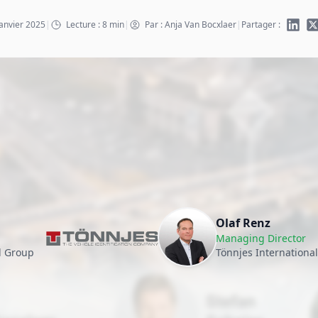
janvier 2025
|
Lecture : 8 min
|
Par : Anja Van Bocxlaer
|
Partager :
Olaf Renz
Managing Director
l Group
Tönnjes Internationa