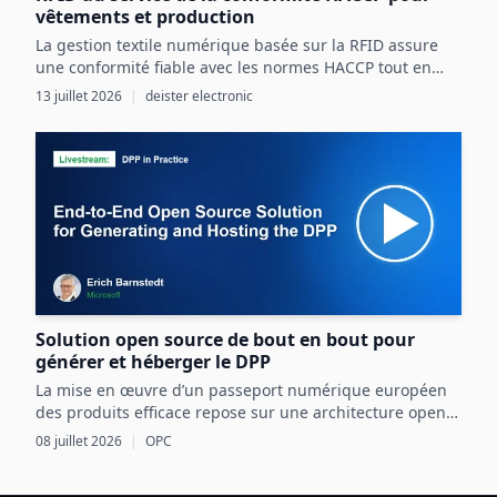
vêtements et production
La gestion textile numérique basée sur la RFID assure
une conformité fiable avec les normes HACCP tout en
optimisant les ressources et la sécurité dans les
13 juillet 2026
|
deister electronic
processus agroalimentaires.
Solution open source de bout en bout pour
générer et héberger le DPP
La mise en œuvre d’un passeport numérique européen
des produits efficace repose sur une architecture open
source intégrant OPC UA, les normes CEN/CENELEC et
08 juillet 2026
|
OPC
des mécanismes d’échange sécurisés basés sur l’EDC.