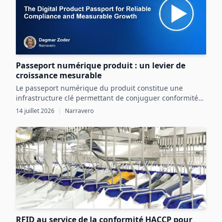
Passeport numérique produit : un levier de
croissance mesurable
Le passeport numérique du produit constitue une
infrastructure clé permettant de conjuguer conformité
réglementaire et transformation digitale pour une
14 juillet 2026
|
Narravero
croissance mesurable.
RFID au service de la conformité HACCP pour