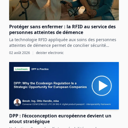
Protéger sans enfermer : la RFID au service des
personnes atteintes de démence
La technologie RFID appliquée aux soins des personnes
atteintes de démence permet de concilier sécurité
renforcée et liberté individuelle par une détection
02 août 2026
|
deister electronic
précoce et ciblée des risques.
DPP : l’écoconception européenne devient un
atout stratégique