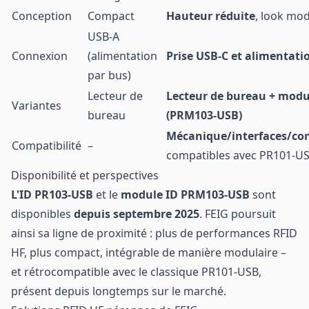
Conception
Compact
Hauteur réduite
, look mo
USB-A
Connexion
(alimentation
Prise USB-C et
alimentati
par bus)
Lecteur de
Lecteur de bureau + modu
Variantes
bureau
(PRM103-USB)
Mécanique/interfaces/con
Compatibilité
–
compatibles avec PR101-U
Disponibilité et perspectives
L'ID PR103-USB
et le
module ID PRM103-USB
sont
disponibles
depuis septembre 2025
. FEIG poursuit
ainsi sa ligne de proximité : plus de performances RFID
HF, plus compact, intégrable de manière modulaire –
et rétrocompatible avec le classique PR101-USB,
présent depuis longtemps sur le marché.