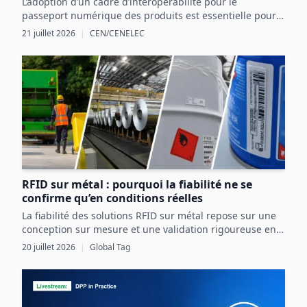
L’adoption d’un cadre d’interopérabilité pour le
passeport numérique des produits est essentielle pour
structurer les données produit et exploiter les
21 juillet 2026
|
CEN/CENELEC
opportunités réglementaires et commerciales en
Europe.
RFID sur métal : pourquoi la fiabilité ne se
confirme qu’en conditions réelles
La fiabilité des solutions RFID sur métal repose sur une
conception sur mesure et une validation rigoureuse en
conditions réelles, intégrant pleinement les contraintes
20 juillet 2026
|
Global Tag
de l’actif et de l’environnement industriel.