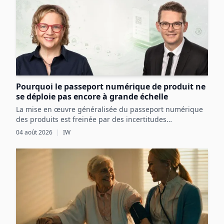
Pourquoi le passeport numérique de produit ne
se déploie pas encore à grande échelle
La mise en œuvre généralisée du passeport numérique
des produits est freinée par des incertitudes
réglementaires, des défis techniques et des coûts
04 août 2026
|
IW
initiaux élevés, malgré ses avantages potentiels pour
l’économie circulaire.