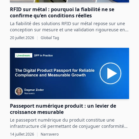
RFID sur métal : pourquoi la fiabilité ne se
confirme qu’en conditions réelles
La fiabilité des solutions RFID sur métal repose sur une
conception sur mesure et une validation rigoureuse en
conditions réelles, intégrant pleinement les contraintes
20 juillet 2026
|
Global Tag
de l’actif et de l’environnement industriel.
Passeport numérique produit : un levier de
croissance mesurable
Le passeport numérique du produit constitue une
infrastructure clé permettant de conjuguer conformité
réglementaire et transformation digitale pour une
14 juillet 2026
|
Narravero
croissance mesurable.