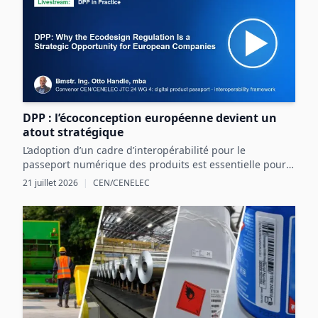
DPP : l’écoconception européenne devient un
atout stratégique
L’adoption d’un cadre d’interopérabilité pour le
passeport numérique des produits est essentielle pour
structurer les données produit et exploiter les
21 juillet 2026
|
CEN/CENELEC
opportunités réglementaires et commerciales en
Europe.