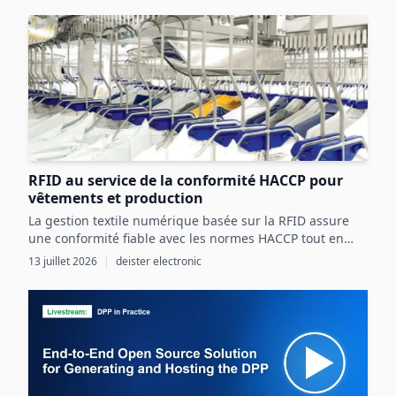
RFID au service de la conformité HACCP pour
vêtements et production
La gestion textile numérique basée sur la RFID assure
une conformité fiable avec les normes HACCP tout en
optimisant les ressources et la sécurité dans les
13 juillet 2026
|
deister electronic
processus agroalimentaires.