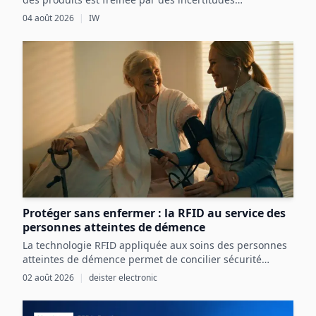
réglementaires, des défis techniques et des coûts
04 août 2026
|
IW
initiaux élevés, malgré ses avantages potentiels pour
l’économie circulaire.
Protéger sans enfermer : la RFID au service des
personnes atteintes de démence
La technologie RFID appliquée aux soins des personnes
atteintes de démence permet de concilier sécurité
renforcée et liberté individuelle par une détection
02 août 2026
|
deister electronic
précoce et ciblée des risques.