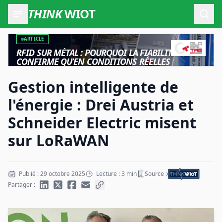
THINK
WIOT
Ouvr
ARTICLE
RFID SUR MÉTAL : POURQUOI LA FIABILITÉ NE SE
CONFIRME QU’EN CONDITIONS RÉELLES
Gestion intelligente de
l'énergie : Drei Austria et
Schneider Electric misent
sur LoRaWAN
Publié : 29 octobre 2025
Lecture : 3 min
Source :
Partager :