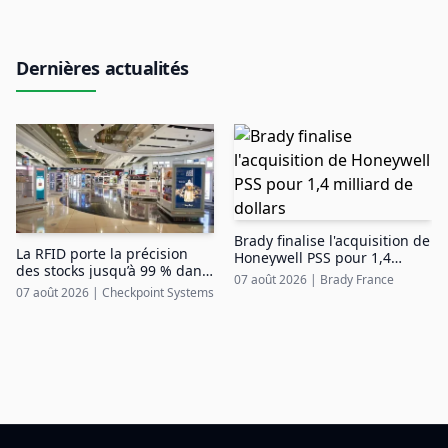
Dernières actualités
Brady finalise l'acquisition de
La RFID porte la précision
Honeywell PSS pour 1,4
des stocks jusqu’à 99 % dans
milliard de dollars
07 août 2026
|
Brady France
le duty free aéroportuaire
07 août 2026
|
Checkpoint Systems