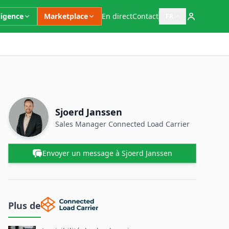
ligence
Marketplace
En direct
Contact
FR
Ouvrir le sélecteur 
Informations complémentaires
Personne à contacter
Nom
Sjoerd Janssen
Poste
Sales Manager
Connected Load Carrier
Envoyer un message à Sjoerd Janssen
Plus de