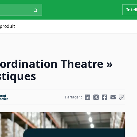
Intel
produit
oordination Theatre »
stiques
Partager :