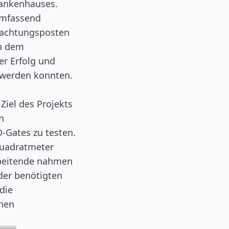
rankenhauses.
umfassend
bachtungsposten
hn dem
er Erfolg und
t werden konnten.
Ziel des Projekts
n
-Gates zu testen.
Quadratmeter
rbeitende nahmen
 der benötigten
die
chen