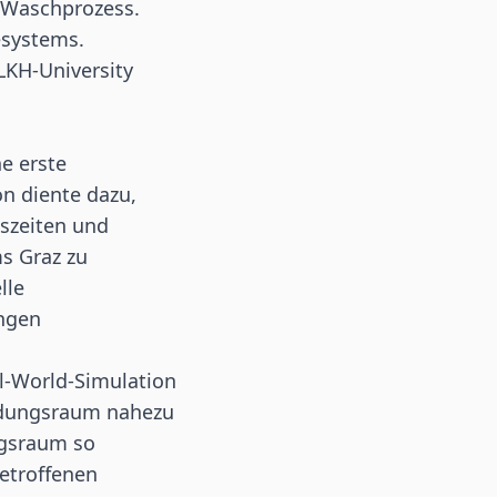
 Waschprozess.
esystems.
LKH-University
e erste
n diente dazu,
szeiten und
s Graz zu
lle
ungen
l-World-Simulation
eidungsraum nahezu
ngsraum so
betroffenen