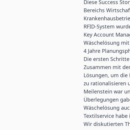
Diese Success Stor
Bereichs Wirtschaf
Krankenhausbetrieb
RFID-System wurd
Key Account Manage
Wäschelösung mit 
4 Jahre Planungsp
Die ersten Schritt
Zusammen mit den 
Lösungen, um die B
zu rationalisieren
Meilenstein war un
Überlegungen gabe
Wäschelösung auc
Textilservice habe
Wir diskutierten T