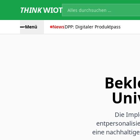
THINK
WIOT
Menü
News
DPP: Digitaler Produktpass
Bekl
Uni
Die Impl
entpersonalisi
eine nachhaltig