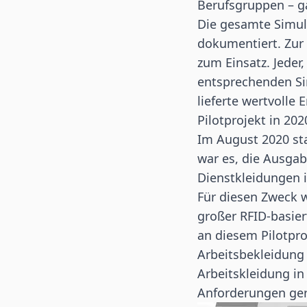
Berufsgruppen – g
Die gesamte Simu
dokumentiert. Zu
zum Einsatz. Jeder,
entsprechenden Sim
lieferte wertvolle
Pilotprojekt in 20
Im August 2020 sta
war es, die Ausga
Dienstkleidungen i
Für diesen Zweck 
großer RFID-basie
an diesem Pilotpro
Arbeitsbekleidung 
Arbeitskleidung i
Anforderungen ger