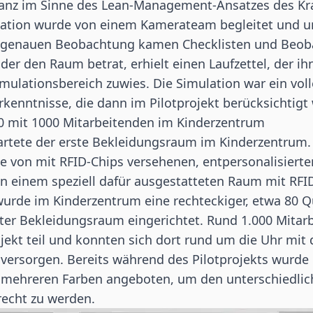
anz im Sinne des Lean-Management-Ansatzes des K
lation wurde von einem Kamerateam begleitet und 
r genauen Beobachtung kamen Checklisten und Beo
 der den Raum betrat, erhielt einen Laufzettel, der i
ulationsbereich zuwies. Die Simulation war ein voll
 Erkenntnisse, die dann im Pilotprojekt berücksichtig
20 mit 1000 Mitarbeitenden im Kinderzentrum
rtete der erste Bekleidungsraum im Kinderzentrum. 
be von mit
RFID-Chips
versehenen, entpersonalisierte
n einem speziell dafür ausgestatteten Raum mit RFID
wurde im Kinderzentrum eine rechteckiger, etwa 80 
rter Bekleidungsraum eingerichtet. Rund 1.000 Mita
jekt teil und konnten sich dort rund um die Uhr mit
versorgen. Bereits während des Pilotprojekts wurde 
n mehreren Farben angeboten, um den unterschiedli
echt zu werden.