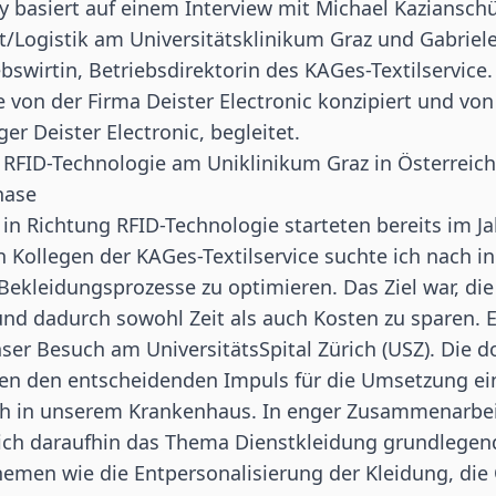
y basiert auf einem Interview mit Michael Kazianschüt
t/Logistik am Universitätsklinikum Graz und Gabriele
swirtin, Betriebsdirektorin des KAGes-Textilservice
e von der Firma
Deister Electronic
konzipiert und von
r Deister Electronic, begleitet.
RFID-Technologie am Uniklinikum Graz in Österreich
hase
e in Richtung RFID-Technologie starteten bereits im Ja
Kollegen der KAGes-Textilservice suchte ich nach i
ekleidungsprozesse zu optimieren. Das Ziel war, die
 und dadurch sowohl Zeit als auch Kosten zu sparen. 
ser Besuch am UniversitätsSpital Zürich (USZ). Die d
n den entscheidenden Impuls für die Umsetzung ein
h in unserem Krankenhaus. In enger Zusammenarbe
 ich daraufhin das Thema Dienstkleidung grundlegend
hemen wie die Entpersonalisierung der Kleidung, die 