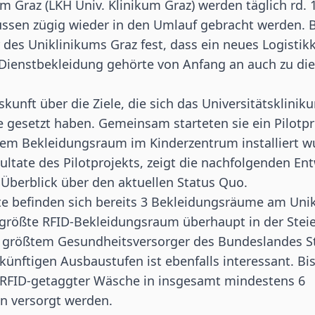
um Graz (LKH Univ. Klinikum Graz) werden täglich rd.
üssen zügig wieder in den Umlauf gebracht werden. B
r des Uniklinikums Graz fest, dass ein neues Logistik
Dienstbekleidung gehörte von Anfang an auch zu die
skunft über die Ziele, die sich das Universitätsklini
e gesetzt haben. Gemeinsam starteten sie ein Pilotpr
nem Bekleidungsraum im Kinderzentrum installiert wu
sultate des Pilotprojekts, zeigt die nachfolgenden En
 Überblick über den aktuellen Status Quo.
e befinden sich bereits 3 Bekleidungsräume am Unik
 größte RFID-Bekleidungsraum überhaupt in der Stei
s größtem Gesundheitsversorger des Bundeslandes S
ukünftigen Ausbaustufen ist ebenfalls interessant. Bis
 RFID-getaggter Wäsche in insgesamt mindestens 6
 versorgt werden.