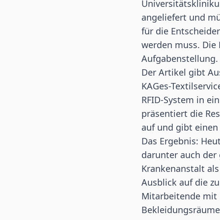
Universitätsklinik
angeliefert und m
für die Entscheide
werden muss. Die 
Aufgabenstellung.
Der Artikel gibt Au
KAGes-Textilservic
RFID-System
in ei
präsentiert die Re
auf und gibt einen
Das Ergebnis: Heut
darunter auch der
Krankenanstalt al
Ausblick auf die z
Mitarbeitende mit
Bekleidungsräumen