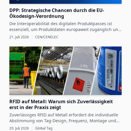
DPP: Strategische Chancen durch die EU-
Ökodesign-Verordnung
Die Interoperabilität des digitalen Produktpasses ist
essenziell, um Produktdaten europaweit zugänglich und
nutzbar zu machen und dadurch neue Chancen für
21. Juli 2026
|
CEN/CENELEC
nachhaltige Unternehmensstrategien zu schaffen.
RFID auf Metall: Warum sich Zuverlässigkeit
erst in der Praxis zeigt
Zuverlässiges RFID auf Metall erfordert die individuelle
Abstimmung von Tag-Design, Frequenz, Montage und
Betriebsbedingungen sowie eine gründliche Validierung
20. Juli 2026
|
Global Tag