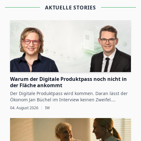
AKTUELLE STORIES
Warum der Digitale Produktpass noch nicht in
der Fläche ankommt
Der Digitale Produktpass wird kommen. Daran lässt der
Ökonom Jan Büchel im Interview keinen Zweifel.
Dennoch besteht zwischen den regulatorischen
04. August 2026
|
IW
Vorgaben, die ab 2027 schrittweise für einzelne
Produktgruppen verbindlich werden, und der
betrieblichen Vorbereitung darauf weiterhin eine Lücke.