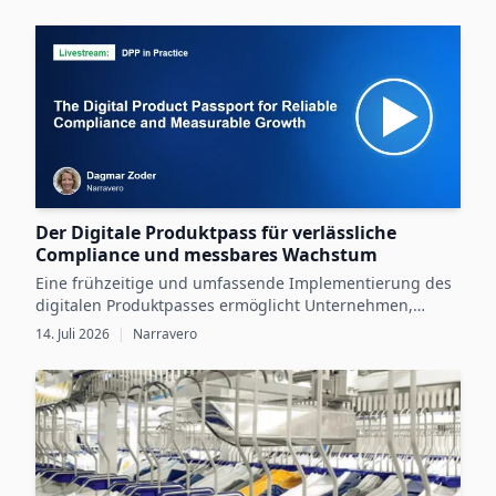
im praktischen Einsatz.
Der Digitale Produktpass für verlässliche
Compliance und messbares Wachstum
Eine frühzeitige und umfassende Implementierung des
digitalen Produktpasses ermöglicht Unternehmen,
gesetzliche Vorgaben zu erfüllen und gleichzeitig durch
14. Juli 2026
|
Narravero
digitale Produktdaten messbares Wachstum zu erzielen.