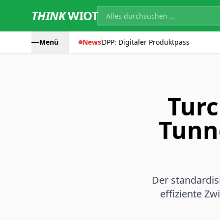
THINK
WIOT
Menü
News
DPP: Digitaler Produktpass
Turc
Tunn
Der standardis
effiziente Zw