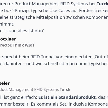
Director Product Management RFID Systems bei
Turc
he box“-Prinzip, typische Use Cases auf Förderstreck
eine strategische Mittelposition zwischen Kompone
nnimmt.
 – und alles ist drin“
ocxlaer
rector,
Think WIoT
r sprecht beim RFID-Tunnel von einem echten ‚Out-of
t dahinter – und wie schnell ist man damit typische
seler
oduct Management RFID Systems
Turck
il ist ganz einfach:
Es ist ein Standardprodukt
, das
ummer bestellt. Es kommt als Set, inklusive Kompon