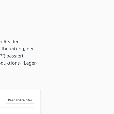
en
Reader
-
ufbereitung, der
?“) passiert
duktions-, Lager-
Reader & Writer