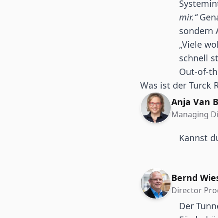
Systemin
mir.“
Gena
sondern 
„Viele wo
schnell s
Out-of-t
Was ist der Turck 
Anja Van B
Managing Di
Kannst d
Bernd Wie
Director Pr
Der Tunn