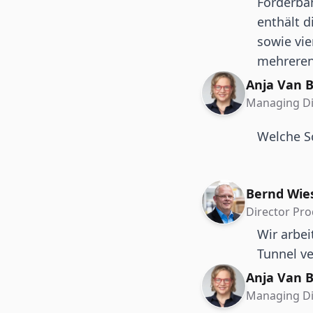
Förderbän
enthält d
sowie vie
mehreren
Anja Van B
Managing Di
Welche Sc
Bernd Wie
Director Pr
Wir arbei
Tunnel ve
Anja Van B
Managing Di