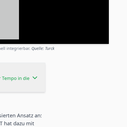
ell integrierbar.
Quelle: Turck
r Tempo in die
sierten Ansatz an:
T hat dazu mit