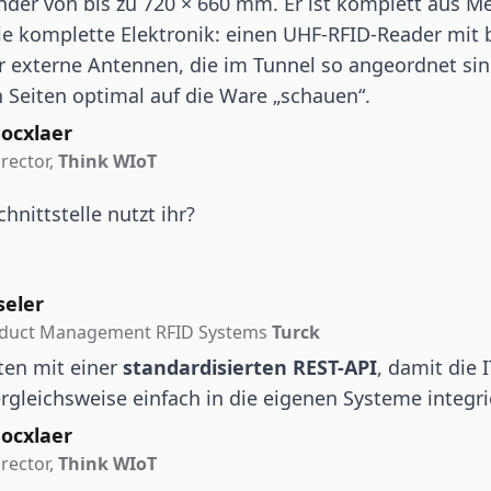
der von bis zu 720 × 660 mm. Er ist komplett aus M
ie komplette Elektronik: einen
UHF-RFID
-Reader mit 
r externe Antennen, die im Tunnel so angeordnet sin
 Seiten optimal auf die Ware „schauen“.
ocxlaer
rector,
Think WIoT
hnittstelle nutzt ihr?
seler
oduct Management RFID Systems
Turck
ten mit einer
standardisierten REST-API
, damit die
rgleichsweise einfach in die eigenen Systeme integr
ocxlaer
rector,
Think WIoT