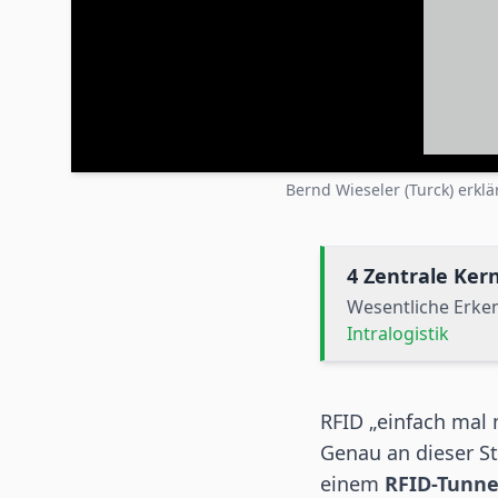
Bernd Wieseler (Turck) erklä
4 Zentrale Ke
Wesentliche Erke
Intralogistik
RFID „einfach mal
Genau an dieser St
einem
RFID
-Tunne