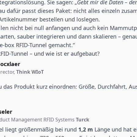
tegrationslösung. Sie sagen:
„Gebt mir die Daten – de
u dafür passt dieses Paket: nicht alles einzeln zusa
Artikelnummer bestellen und loslegen.
llen nicht bei null anfangen und auch kein Mammutpr
tarten, sauber integrieren und dann skalieren – genau
he-box RFID-Tunnel gemacht.“
RFID-Tunnel – und wie ist er aufgebaut?
ocxlaer
rector,
Think WIoT
u das Produkt kurz einordnen: Größe, Durchfahrt, Au
seler
oduct Management RFID Systems
Turck
el liegt größenmäßig bei rund
1,2 m
Länge und hat ei