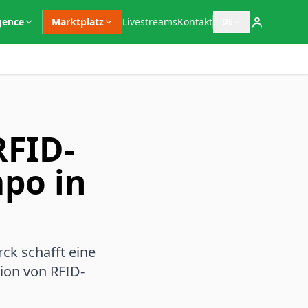
igence
Marktplatz
Livestreams
Kontakt
DE
Sprachauswahl öffn
RFID-
po in
ck schafft eine
tion von RFID-