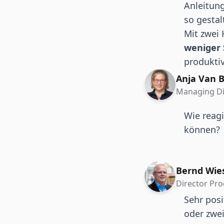
Anleitun
so gestal
Mit zwei 
weniger
produktiv
Anja Van B
Managing Di
Wie reagi
können?
Bernd Wie
Director Pr
Sehr posi
oder zwe