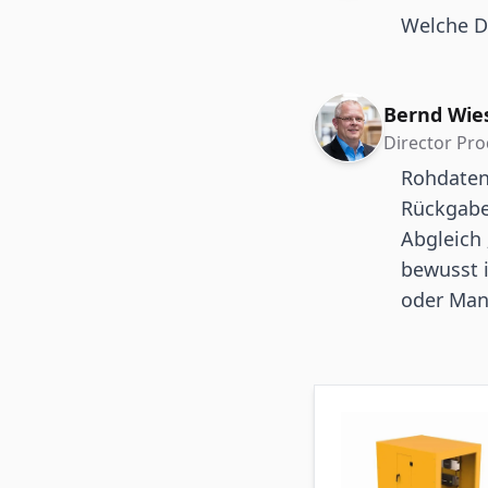
Welche Da
Bernd Wie
Director Pr
Rohdaten:
Rückgaben
Abgleich „
bewusst 
oder Ma