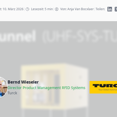
ht: 10. März 2026
|
Lesezeit: 5 min
|
Von: Anja Van Bocxlaer
|
Teilen:
Bernd Wieseler
Director Product Management RFID Systems
Turck