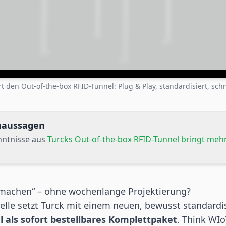
rt den Out-of-the-box RFID-Tunnel: Plug & Play, standardisiert, schn
rnaussagen
nntnisse aus
Turcks Out-of-the-box RFID-Tunnel bringt meh
 machen“ – ohne wochenlange Projektierung?
elle setzt Turck mit einem neuen, bewusst standardi
l als sofort bestellbares Komplettpaket
. Think WIo