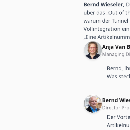
Bernd Wieseler
, 
über das „Out of t
warum der Tunnel 
Vollintegration ei
„Eine Artikelnummer
Anja Van B
Managing Di
Bernd, ih
Was steck
Bernd Wie
Director Pr
Der Vorte
Artikeln