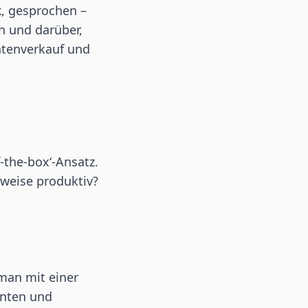
k
, gesprochen –
en und darüber,
ntenverkauf und
-the-box‘-Ansatz.
rweise produktiv?
 man mit einer
enten und