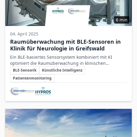
6 min
04. April 2025
Raumüberwachung mit BLE-Sensoren in
Klinik für Neurologie in Greifswald
Ein BLE-basiertes Sensorsystem kombiniert mit KI
optimiert die Raumüberwachung in klinischen
Schlüsselthemen
Patientenzimmern, erhöht die Patientensicherheit und
BLE-Sensorik
Künstliche Intelligenz
entlastet das Pflegepersonal effektiv.
Patientenmonitoring
Beteiligte Unternehmen