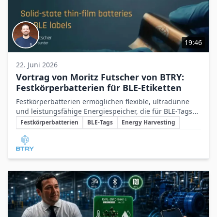
19:46
22. Juni 2026
Vortrag von Moritz Futscher von BTRY:
Festkörperbatterien für BLE-Etiketten
Festkörperbatterien ermöglichen flexible, ultradünne
und leistungsfähige Energiespeicher, die für BLE-Tags
Schlüsselthemen
und kompakte IoT-Anwendungen mit hohen
Festkörperbatterien
BLE-Tags
Energy Harvesting
Anforderungen an Leistungsdichte und Sicherheit ideal
Beteiligte Unternehmen
sind.