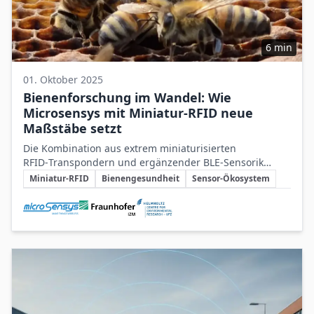
6 min
01. Oktober 2025
Bienenforschung im Wandel: Wie
Microsensys mit Miniatur-RFID neue
Maßstäbe setzt
Die Kombination aus extrem miniaturisierten
RFID‑Transpondern und ergänzender BLE‑Sensorik
Schlüsselthemen
ermöglicht erstmals individuelle, datenbasierte
Miniatur‑RFID
Bienengesundheit
Sensor‑Ökosystem
Überwachung von Bienen und verbessert damit
Beteiligte Unternehmen
Forschung sowie Schutzstrategien für Bienenvölker.