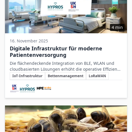
4 min
16. November 2025
Digitale Infrastruktur für moderne
Patientenversorgung
Die flächendeckende Integration von BLE, WLAN und
cloudbasierten Lösungen erhöht die operative Effizienz
Schlüsselthemen
und Patientensicherheit in Kliniken durch
IoT-Infrastruktur
Bettenmanagement
LoRaWAN
Echtzeit‑Daten und automatisierte Prozesse.
Beteiligte Unternehmen