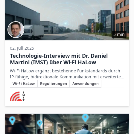
5 min
02. Juli 2025
Technologie-Interview mit Dr. Daniel
Martini (IMST) über Wi-Fi HaLow
Wi‑Fi HaLow ergänzt bestehende Funkstandards durch
IP‑fähige, bidirektionale Kommunikation mit erweiterter
Schlüsselthemen
Reichweite, bleibt in Europa jedoch wegen
Wi‑Fi HaLow
Regulierungen
Anwendungen
regulatorischer Beschränkungen und Kostenchancen
Beteiligte Unternehmen
vorerst begrenzt.