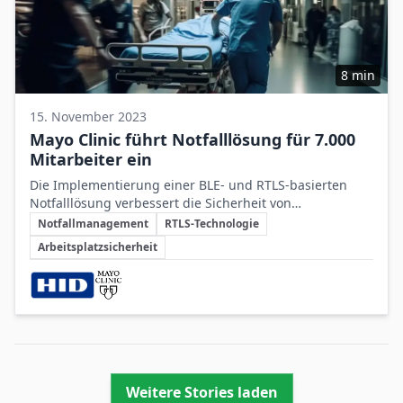
8 min
15. November 2023
Mayo Clinic führt Notfalllösung für 7.000
Mitarbeiter ein
Die Implementierung einer BLE- und RTLS-basierten
Notfalllösung verbessert die Sicherheit von
Schlüsselthemen
Klinikmitarbeitern und ermöglicht eine schnelle
Notfallmanagement
RTLS-Technologie
Reaktion bei Gewaltvorfällen am Arbeitsplatz.
Arbeitsplatzsicherheit
Beteiligte Unternehmen
Weitere Stories laden