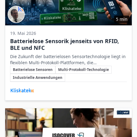
5 min
19. Mai 2026
Batterielose Sensorik jenseits von RFID,
BLE und NFC
Die Zukunft der batterielosen Sensortechnologie liegt in
flexiblen Multi-Protokoll-Plattformen, die
Schlüsselthemen
energieunabhängig kommunizieren und industriellen
Batterielose Sensoren
Multi-Protokoll-Technologie
Wartungsaufwand signifikant reduzieren.
Industrielle Anwendungen
Beteiligte Unternehmen