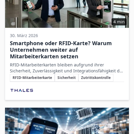
4 min
30. März 2026
Smartphone oder RFID-Karte? Warum
Unternehmen weiter auf
Mitarbeiterkarten setzen
RFID-Mitarbeiterkarten bleiben aufgrund ihrer
Sicherheit, Zuverlässigkeit und Integrationsfähigkeit das
Schlüsselthemen
stabile Fundament der Unternehmenszugangskontrolle,
RFID-Mitarbeiterkarte
Sicherheit
Zutrittskontrolle
während Smartphones ergänzend eingesetzt werden.
Beteiligte Unternehmen