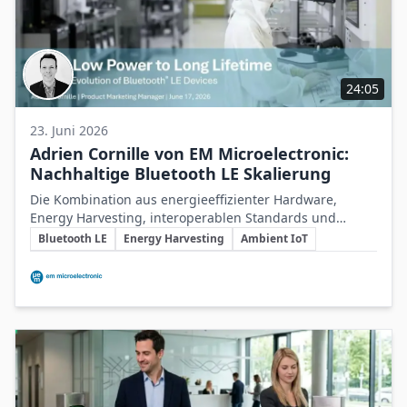
24:05
23. Juni 2026
Adrien Cornille von EM Microelectronic:
Nachhaltige Bluetooth LE Skalierung
Die Kombination aus energieeffizienter Hardware,
Energy Harvesting, interoperablen Standards und
Schlüsselthemen
systemübergreifender Zusammenarbeit ist
Bluetooth LE
Energy Harvesting
Ambient IoT
entscheidend für die nachhaltige und batterielose
Beteiligte Unternehmen
Skalierung von Bluetooth LE im IoT.