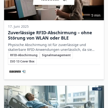
5 min
17. Juni 2025
Zuverlässige RFID-Abschirmung – ohne
Störung von WLAN oder BLE
Physische Abschirmung ist für zuverlässige und
skalierbare RFID-Anwendungen unerlässlich, da sie
Schlüsselthemen
präzise Signalsteuerung ermöglicht ohne Störungen
RFID-Abschirmung
Signalmanagement
anderer drahtloser Systeme.
ISO 13 Cover Box
Beteiligte Unternehmen