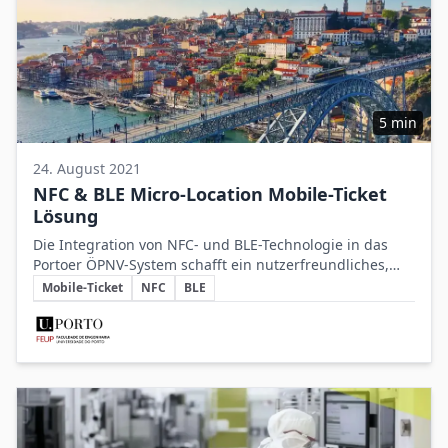
5 min
24. August 2021
NFC & BLE Micro-Location Mobile-Ticket
Lösung
Die Integration von NFC- und BLE-Technologie in das
Portoer ÖPNV-System schafft ein nutzerfreundliches,
Schlüsselthemen
flexibles und modernes Mobile-Ticketing, das
Mobile-Ticket
NFC
BLE
Fahrgästen eine vereinfachte Abrechnung und Nutzung
Beteiligte Unternehmen
ermöglicht.