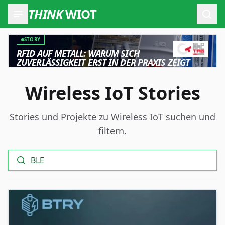
THINK
WIOT
Such
STORY
RFID AUF METALL: WARUM SICH
ZUVERLÄSSIGKEIT ERST IN DER PRAXIS ZEIGT
Wireless IoT Stories
Stories und Projekte zu Wireless IoT suchen und
filtern.
Suche