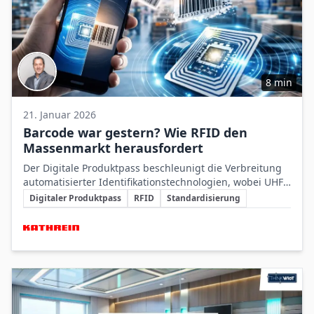
8 min
21. Januar 2026
Barcode war gestern? Wie RFID den
Massenmarkt herausfordert
Der Digitale Produktpass beschleunigt die Verbreitung
automatisierter Identifikationstechnologien, wobei UHF‑
Schlüsselthemen
und HF‑RFID komplementär wirken und Barcodes in
Digitaler Produktpass
RFID
Standardisierung
preisempfindlichen Fällen erhalten bleiben.
Beteiligte Unternehmen