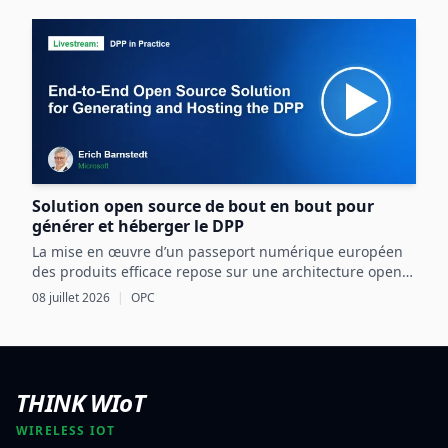
processus agroalimentaires.
Solution open source de bout en bout pour
générer et héberger le DPP
La mise en œuvre d’un passeport numérique européen
des produits efficace repose sur une architecture open
source intégrant OPC UA, les normes CEN/CENELEC et
08 juillet 2026
|
OPC
des mécanismes d’échange sécurisés basés sur l’EDC.
THINK WIoT
WIRELESS IOT