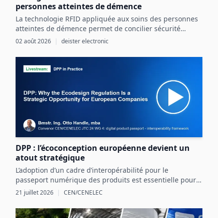
personnes atteintes de démence
La technologie RFID appliquée aux soins des personnes
atteintes de démence permet de concilier sécurité
renforcée et liberté individuelle par une détection
02 août 2026
|
deister electronic
précoce et ciblée des risques.
DPP : l’écoconception européenne devient un
atout stratégique
L’adoption d’un cadre d’interopérabilité pour le
passeport numérique des produits est essentielle pour
structurer les données produit et exploiter les
21 juillet 2026
|
CEN/CENELEC
opportunités réglementaires et commerciales en
Europe.