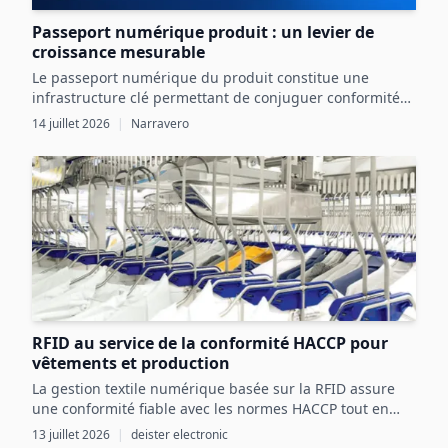
Passeport numérique produit : un levier de
croissance mesurable
Le passeport numérique du produit constitue une
infrastructure clé permettant de conjuguer conformité
réglementaire et transformation digitale pour une
14 juillet 2026
|
Narravero
croissance mesurable.
RFID au service de la conformité HACCP pour
vêtements et production
La gestion textile numérique basée sur la RFID assure
une conformité fiable avec les normes HACCP tout en
optimisant les ressources et la sécurité dans les
13 juillet 2026
|
deister electronic