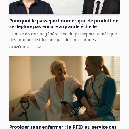
Pourquoi le passeport numérique de produit ne
se déploie pas encore à grande échelle
La mise en œuvre généralisée du passeport numérique
des produits est freinée par des incertitudes
réglementaires, des défis techniques et des coûts
04 août 2026
|
IW
initiaux élevés, malgré ses avantages potentiels pour
l’économie circulaire.
Protéger sans enfermer : la RFID au service des