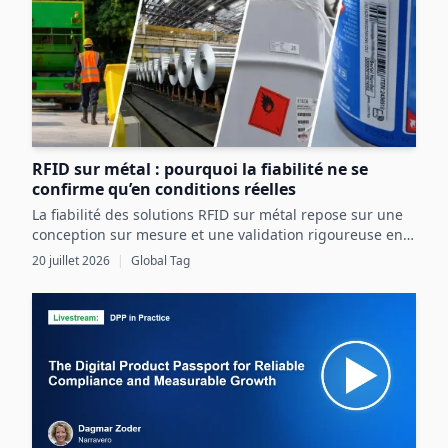
RFID sur métal : pourquoi la fiabilité ne se
confirme qu’en conditions réelles
La fiabilité des solutions RFID sur métal repose sur une
conception sur mesure et une validation rigoureuse en
conditions réelles, intégrant pleinement les contraintes
20 juillet 2026
|
Global Tag
de l’actif et de l’environnement industriel.