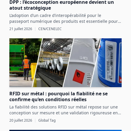
DPP : l’écoconception européenne devient un
atout stratégique
L’adoption d’un cadre d’interopérabilité pour le
passeport numérique des produits est essentielle pour
structurer les données produit et exploiter les
21 juillet 2026
|
CEN/CENELEC
opportunités réglementaires et commerciales en
Europe.
RFID sur métal : pourquoi la fiabilité ne se
confirme qu’en conditions réelles
La fiabilité des solutions RFID sur métal repose sur une
conception sur mesure et une validation rigoureuse en
conditions réelles, intégrant pleinement les contraintes
20 juillet 2026
|
Global Tag
de l’actif et de l’environnement industriel.