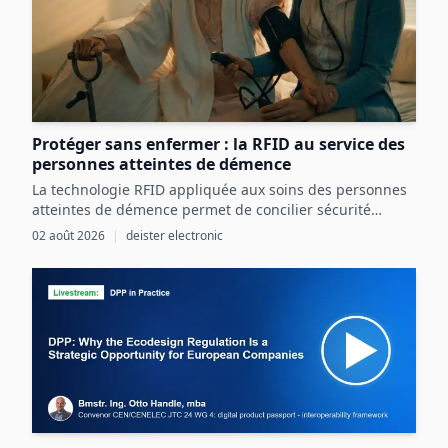
Protéger sans enfermer : la RFID au service des
personnes atteintes de démence
La technologie RFID appliquée aux soins des personnes
atteintes de démence permet de concilier sécurité
renforcée et liberté individuelle par une détection
02 août 2026
|
deister electronic
précoce et ciblée des risques.