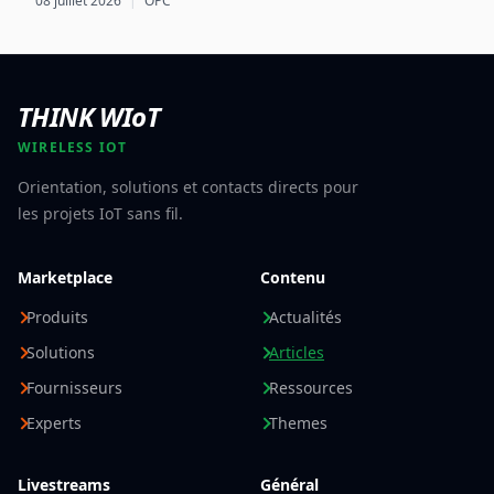
08 juillet 2026
|
OPC
des mécanismes d’échange sécurisés basés sur l’EDC.
THINK WIoT
WIRELESS IOT
Orientation, solutions et contacts directs pour
les projets IoT sans fil.
Marketplace
Contenu
Produits
Actualités
Solutions
Articles
Fournisseurs
Ressources
Experts
Themes
Livestreams
Général