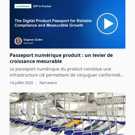
Passeport numérique produit : un levier de
croissance mesurable
Le passeport numérique du produit constitue une
infrastructure clé permettant de conjuguer conformité
réglementaire et transformation digitale pour une
14 juillet 2026
|
Narravero
croissance mesurable.