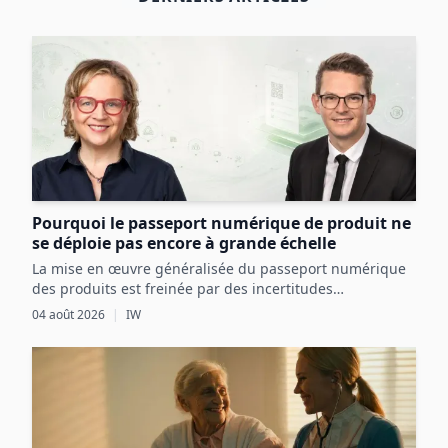
Pourquoi le passeport numérique de produit ne
se déploie pas encore à grande échelle
La mise en œuvre généralisée du passeport numérique
des produits est freinée par des incertitudes
réglementaires, des défis techniques et des coûts
04 août 2026
|
IW
initiaux élevés, malgré ses avantages potentiels pour
l’économie circulaire.