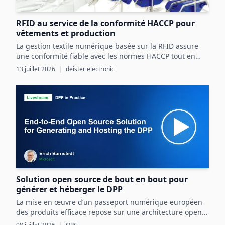
RFID au service de la conformité HACCP pour
vêtements et production
La gestion textile numérique basée sur la RFID assure
une conformité fiable avec les normes HACCP tout en
optimisant les ressources et la sécurité dans les
13 juillet 2026
|
deister electronic
processus agroalimentaires.
Solution open source de bout en bout pour
générer et héberger le DPP
La mise en œuvre d’un passeport numérique européen
des produits efficace repose sur une architecture open
source intégrant OPC UA, les normes CEN/CENELEC et