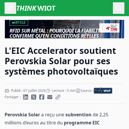
THINK
WIOT
Ouvr
ARTICLE
RFID SUR MÉTAL : POURQUOI LA FIABILITÉ NE SE
CONFIRME QU’EN CONDITIONS RÉELLES
L'EIC Accelerator soutient
Perovskia Solar pour ses
systèmes photovoltaïques
Publié : 07 juillet 2026
Lecture : 5 min
Source :
Partager :
Perovskia Solar
a reçu une
subvention
de 2,25
millions d’euros
au titre du
programme EIC