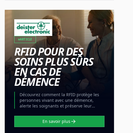
ARTICLE
RFID POUR DES
SOINS PLUS SÛRS
EN CAS DE
DÉMENCE
Découvrez comment la RFID protège les
personnes vivant avec une démence,
alerte les soignants et préserve leur
liberté sans portes verrouillées.
En savoir plus