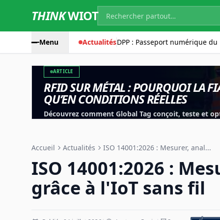
THINK
WIOT
Menu
Actualités
DPP : Passeport numérique du 
ARTICLE
RFID SUR MÉTAL : POURQUOI LA FI
QU’EN CONDITIONS RÉELLES
Découvrez comment Global Tag conçoit, teste et opt
les outils, équipements et applications industrielles
Accueil
Actualités
ISO 14001:2026 : Mesurer, anal...
ISO 14001:2026 : Mesu
grâce à l'IoT sans fil