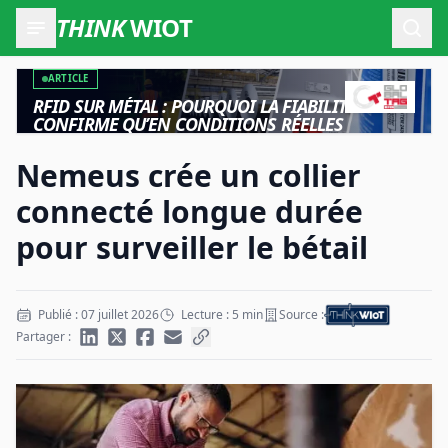
THINK
WIOT
Ouvr
ARTICLE
RFID SUR MÉTAL : POURQUOI LA FIABILITÉ NE SE
CONFIRME QU’EN CONDITIONS RÉELLES
Nemeus crée un collier
connecté longue durée
pour surveiller le bétail
Publié : 07 juillet 2026
Lecture : 5 min
Source :
Partager :