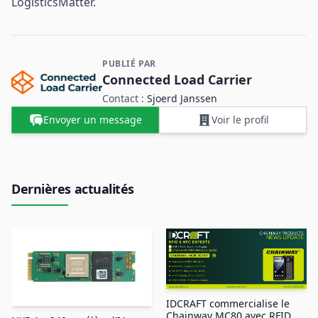
LogisticsMatter.
PUBLIÉ PAR
Contact et informations sur l'entreprise
Connected Load Carrier
Contact :
Sjoerd Janssen
Envoyer un message
Voir le profil
Dernières actualités
IDCRAFT commercialise le
Chainway MC80 avec RFID