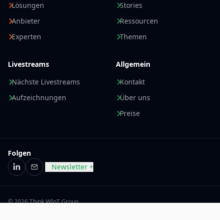
Lösungen
Stories
Anbieter
Ressourcen
Experten
Themen
Livestreams
Allgemein
Nächste Livestreams
Kontakt
Aufzeichnungen
Über uns
Preise
Folgen
Newsletter +
LinkedIn
E-Mail
© 2026 Think WIoT Group
Impressum
Datenschutzerklärung