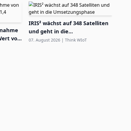
IRIS² wächst auf 348 Satelliten
ernahme
und geht in die
Wert von
Umsetzungsphase
07. August 2026
|
Think WIoT
FEIG
Ausr
Feu
07. A