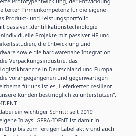
erte Prototypentwicklung, der Entwicklung
weiterten Firmenkompetenz für die eigene
s Produkt- und Leistungsportfolio.
t passiver Identifikationstechnologie
individuelle Projekte mit passiver HF und
keitsstudien, die Entwicklung und
rdware sowie die hardwarenahe Integration.
 die Verpackungsindustrie, das
Logistikbranche in Deutschland und Europa.
 die vorangegangenen und gegenwärtigen
hema für uns ist es, Lieferketten resilient
nsere Kunden bestmöglich zu unterstützen“,
-IDENT.
bei ein wichtiger Schritt: seit 2019
igene Inlays. GERA-IDENT ist damit in
om
Chip
bis zum fertigen Label aktiv und auch