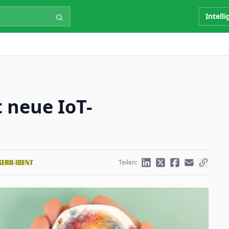
Intell
 neue IoT-
Teilen: