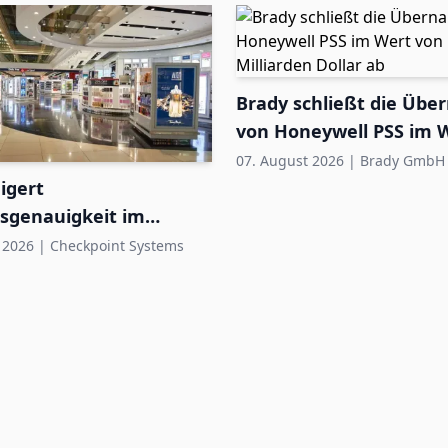
Brady schließt die Üb
von Honeywell PSS im 
1,4 Milliarden Dollar ab
07. August 2026
|
Brady GmbH
igert
sgenauigkeit im
Duty-Free auf bis zu
 2026
|
Checkpoint Systems