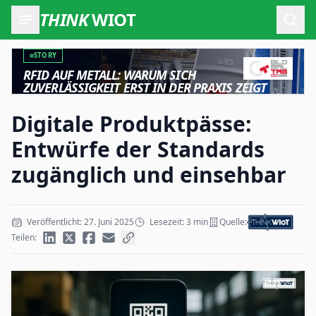
THINK
WIOT
Such
STORY
RFID AUF METALL: WARUM SICH
ZUVERLÄSSIGKEIT ERST IN DER PRAXIS ZEIGT
Digitale Produktpässe:
Entwürfe der Standards
zugänglich und einsehbar
Veröffentlicht: 27. Juni 2025
Lesezeit: 3 min
Quelle:
Teilen: