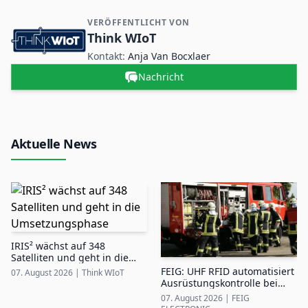
VERÖFFENTLICHT VON
Kontakt- und Firmeninformationen
Think WIoT
Kontakt:
Anja Van Bocxlaer
Nachricht
Aktuelle News
IRIS² wächst auf 348
Satelliten und geht in die
Umsetzungsphase
FEIG: UHF RFID automatisiert
07. August 2026
|
Think WIoT
Ausrüstungskontrolle bei
Feuerwehren
07. August 2026
|
FEIG