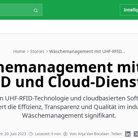
Intell
Home
Stories
Wäschemanagement mit UHF-RFID...
hemanagement mit
ID und Cloud-Diens
on UHF-RFID-Technologie und cloudbasierten So
rt die Effizienz, Transparenz und Qualität im indu
Wäschemanagement signifikant.
ht: 20. Juni 2023
|
Lesezeit: 9 min
|
Von: Anja Van Bocxlaer
|
Teilen: