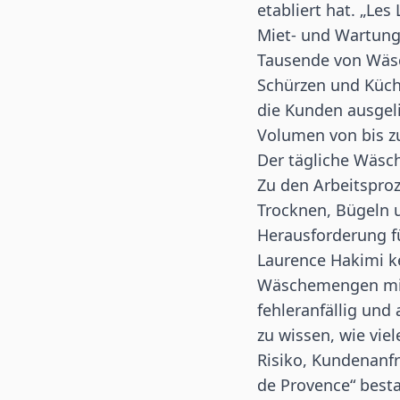
etabliert hat. „Le
Miet- und Wartung
Tausende von Wäsc
Schürzen und Küc
die Kunden ausgeli
Volumen von bis z
Der tägliche Wäsch
Zu den Arbeitspro
Trocknen, Bügeln u
Herausforderung fü
Laurence Hakimi k
Wäschemengen mit 
fehleranfällig un
zu wissen, wie vie
Risiko, Kundenanfr
de Provence“ best