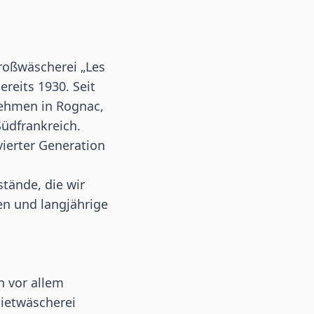
roßwäscherei „Les
reits 1930. Seit
ehmen in Rognac,
Südfrankreich.
vierter Generation
tände, die wir
uen und langjährige
n vor allem
Mietwäscherei